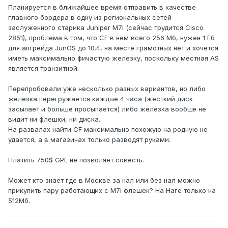
Планируется в ближайшее время отправить в качестве
главного бордера в одну из региональных сетей
заслуженного старика Juniper M7i (сейчас трудится Cisco
2851), проблема в том, что CF в нем всего 256 Мб, нужен 1 Гб
для апгрейда JunOS до 10.4, на месте грамотных нет и хочется
иметь максимально фичастую железку, поскольку местная AS
является транзитной.
Перепробовали уже несколько разных вариантов, но либо
железка перегружается каждые 4 часа (жесткий диск
засыпает и больше просыпается) либо железка вообще не
видит ни флешки, ни диска.
На развалах найти CF максимально похожую на родную не
удается, а в магазинах только разводят руками.
Платить 750$ GPL не позволяет совесть.
Может кто знает где в Москве за нал или без нал можно
прикупить пару работающих с M7i флешек? На Наге только на
512Мб.