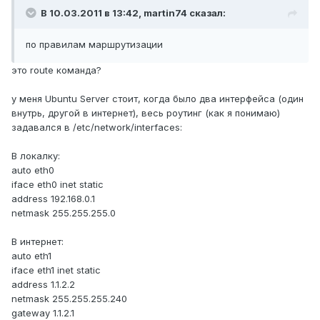
В 10.03.2011 в 13:42, martin74 сказал:
по правилам маршрутизации
это route команда?
у меня Ubuntu Server стоит, когда было два интерфейса (один
внутрь, другой в интернет), весь роутинг (как я понимаю)
задавался в /etc/network/interfaces:
В локалку:
auto eth0
iface eth0 inet static
address 192.168.0.1
netmask 255.255.255.0
В интернет:
auto eth1
iface eth1 inet static
address 1.1.2.2
netmask 255.255.255.240
gateway 1.1.2.1