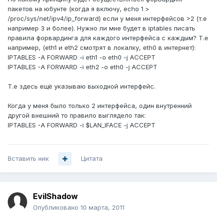
пакетов на юбунте (когда я включу, echo 1 >
/proc/sys/net/ipv4/ip_forward) если у меня интерфейсов >2 (т.е
например 3 и более). Нужно ли мне будет в iptables писать
правила форвардинга для каждого интерфейса с каждым? Т.е
например, (eth1 и eth2 смотрят в локалку, eth0 в интернет):
IPTABLES -A FORWARD -i eth1 -o eth0 -j ACCEPT
IPTABLES -A FORWARD -i eth2 -o eth0 -j ACCEPT
Т.е здесь ещё указываю выходной интерфейс.
Когда у меня было только 2 интерфейса, один внутренний
другой внешний то правило выглядело так:
IPTABLES -A FORWARD -i $LAN_IFACE -j ACCEPT
Вставить ник
Цитата
EvilShadow
Опубликовано
10 марта, 2011