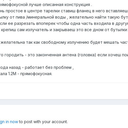
рямофокусной лучше описанная конструкция .
ь простое в центре тарелки ставиш фланец в него вставляеш т
лку от пива /минеральной воды , желательно найти такую бу
ли ее разрезать впоперек чтобы одна часть входила в другую..
крепиш сам излучатель и закрываеш это все дном от бутылки 
 желательна так как свободному излучению будет мешать часть
го городить - это законченная антена (головка) если хочеш п
ода назад - работает без проблем ,
ала 1.2М - прямофокусная.
ign in now
to post with your account.