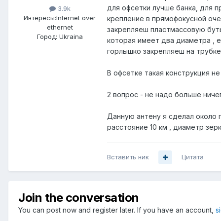
для офсетки лучше банка, для п
3.9k
Интересы:
Internet over
крепление в прямофокусной очен
ethernet
закрепляеш пластмассовую буты
Город:
Ukraina
которая имеет два диаметра , ес
горлышко закрепляеш на трубке 
В офсетке такая конструкция не
2 вопрос - не надо больше ниче
Данную антену я сделал около г
расстояние 10 км , диаметр зерк
Вставить ник
Цитата
Join the conversation
You can post now and register later. If you have an account,
s