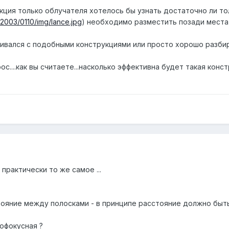
кция только облучателя хотелось бы узнать достаточно ли тол
/2003/0110/img/lance.jpg
) необходимо разместить позади места 
кивался с подобными конструкциями или просто хорошо разби
рос....как вы считаете...насколько эффективна будет такая ко
практически то же самое ...
стояние между полосками - в принципе расстояние должно бы
мофокусная ?