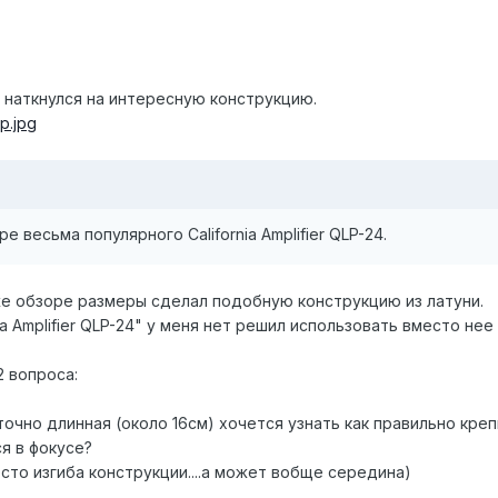
м наткнулся на интересную конструкцию.
p.jpg
е весьма популярного California Amplifier QLP-24.
е обзоре размеры сделал подобную конструкцию из латуни.
nia Amplifier QLP-24" у меня нет решил использовать вместо не
2 вопроса:
точно длинная (около 16см) хочется узнать как правильно кре
я в фокусе?
сто изгиба конструкции....а может вобще середина)