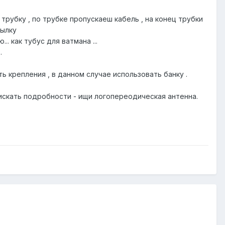
рубку , по трубке пропускаеш кабель , на конец трубки
тылку
. как тубус для ватмана ...
.
 крепления , в данном случае использовать банку .
оискать подробности - ищи логопереодическая антенна.