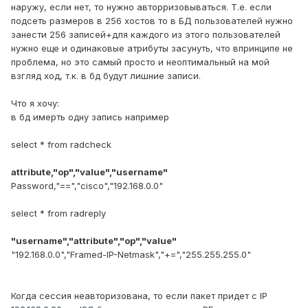
наружу, если нет, то нужно авторризовываться. Т.е. если
подсеть размеров в 256 хостов то в БД пользователей нужно
занести 256 записей+для каждого из этого пользователей
нужно еще и одинаковые атрибуты засунуть, что впринципе не
проблема, но это самый просто и неоптимальный на мой
взгляд ход, т.к. в бд будут лишние записи.
Что я хочу:
в бд имерть одну запись например
select * from radcheck
attribute,"op","value","username"
Password,"==","cisco","192.168.0.0"
select * from radreply
"username","attribute","op","value"
"192.168.0.0","Framed-IP-Netmask","+=","255.255.255.0"
Когда сессия неавторизована, то если пакет придет с IP