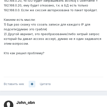
192.168.0.20, то ISG будет запрашивать accREq с username =
192.168.0.20, ему будет отказано, т.к. в БД есть только
192.168.0.0. Если же сессия авторизована то пакет пройдет.
Какием есть мысли:
1) Еще раз скажу что созать записи для каждого IP для
подсети(думаю это грабля)
2) Другой авриант, это преобразование/либо хитрый запрос
который бы давал access accept, думаю не я один задавался
этим вопросом.
Кто как решил проблему?
Вставить ник
Цитата
John_obn