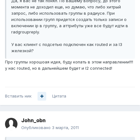
Да, я вас не так понял. По вашему вопросу, до этого
момента не доходил еще, но думаю, что либо хитрый
запрос, либо использовать группы в радиусе. При
использовании групп придется создать только записи о
включении ip в группу, а аттрибуты уже все будут идти в
radgroupreply.
У вас клиент с подсетью подключен как routed и за l3
железкой?
Про группы хорошоая идея, буду копать в этом направлении!!!!
у нас routed, но в дальнейшем будет и l2 connected!
Вставить ник
Цитата
John_obn
Опубликовано
3 марта, 2011