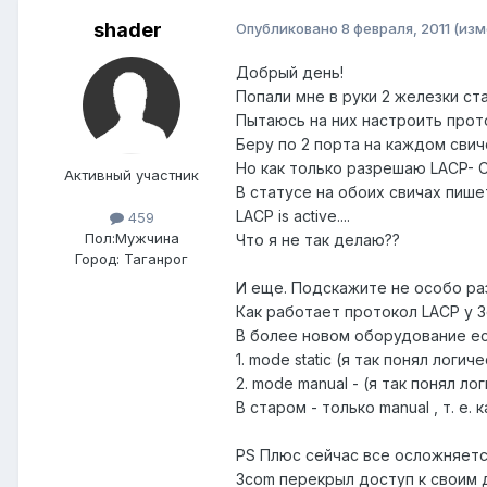
shader
Опубликовано
8 февраля, 2011
(изм
Добрый день!
Попали мне в руки 2 железки ст
Пытаюсь на них настроить прот
Беру по 2 порта на каждом сви
Но как только разрешаю LACP- Св
Активный участник
В статусе на обоих свичах пише
LACP is active....
459
Пол:
Мужчина
Что я не так делаю??
Город:
Таганрог
И еще. Подскажите не особо р
Как работает протокол LACP у 
В более новом оборудование ест
1. mode static (я так понял логи
2. mode manual - (я так понял л
В старом - только manual , т. 
PS Плюс сейчас все осложняетс
3com перекрыл доступ к своим д