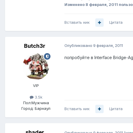
Изменено
8 февраля, 2011
пользо
Вставить ник
Цитата
Butch3r
Опубликовано
9 февраля, 2011
попробуйте в Interface Bridge-A
VIP
3.5k
Пол:
Мужчина
Город:
Барнаул
Вставить ник
Цитата
shader
Опубликовано
9 февраля, 2011
(изм