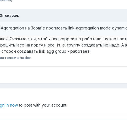
3r сказал:
-Aggregation на 3com'е прописать link-aggregation mode dynami
ался. Оказывается, чтобы все корректно работало, нужно настр
шить lacp на порту и все. (т. е. группу создавать не надо. А 
 сторон создавать link agg group - работает.
вателем shader
ign in now
to post with your account.