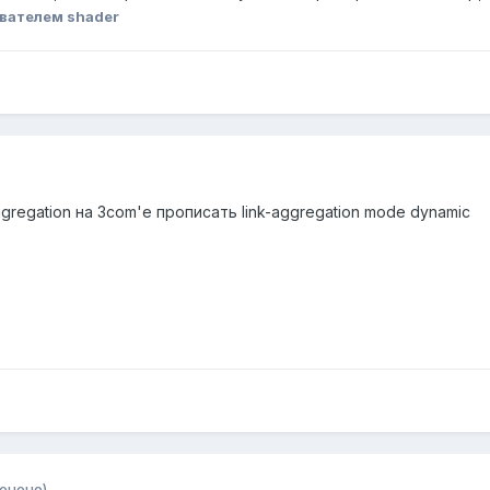
вателем shader
ggregation на 3com'е прописать link-aggregation mode dynamic
енено)