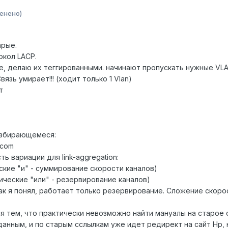
енено)
арые.
окол LACP.
че, делаю их теггированными. начинают пропускать нужные VL
язь умирает!!! (ходит только 1 Vlan)
т
азбирающемeся:
3com
ь вариации для link-aggregation:
ческие "и" - суммирование скорости каналов)
огические "или" - резервирование каналов)
е. как я понял, работает только резервирование. Сложение скор
я тем, что практически невозможно найти мануалы на старое
анным, и по старым сслылкам уже идет редирект на сайт Hp, на