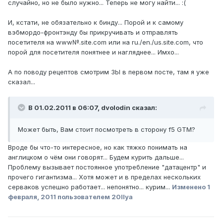
случайно, но не было нужно... Теперь не могу найти... :(
И, кстати, не обязательно к бинду... Порой и к самому
вэбмордо-фронтэнду бы прикручивать и отправлять
посетителя на www№.site.com или на ru./en./us.site.com, что
порой для посетителя понятнее и нагляднее... Имхо...
А по поводу рецептов смотрим ЗЫ в первом посте, там я уже
сказал...
В 01.02.2011 в 06:07, dvolodin сказал:
Может быть, Вам стоит посмотреть в сторону f5 GTM?
Вроде бы что-то интересное, но как тяжко понимать на
англицком о чём они говорят... Будем курить дальше...
Проблему вызывает постоянное употребление "датацентр" и
прочего гигантизма... Хотя может и в пределах нескольких
серваков успешно работает... непонятно... курим...
Изменено
1
февраля, 2011
пользователем 20Ilya