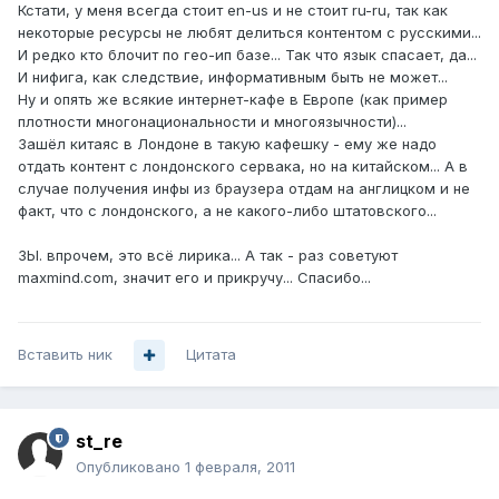
Кстати, у меня всегда стоит en-us и не стоит ru-ru, так как
некоторые ресурсы не любят делиться контентом с русскими...
И редко кто блочит по гео-ип базе... Так что язык спасает, да...
И нифига, как следствие, информативным быть не может...
Ну и опять же всякие интернет-кафе в Европе (как пример
плотности многонациональности и многоязычности)...
Зашёл китаяс в Лондоне в такую кафешку - ему же надо
отдать контент с лондонского сервака, но на китайском... А в
случае получения инфы из браузера отдам на англицком и не
факт, что с лондонского, а не какого-либо штатовского...
ЗЫ. впрочем, это всё лирика... А так - раз советуют
maxmind.com, значит его и прикручу... Спасибо...
Вставить ник
Цитата
st_re
Опубликовано
1 февраля, 2011