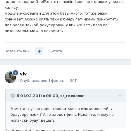
выше отписали GeoIP.dat от maxmind.com по странам у них на
халяву.
модулей-костылей для этой базы много. тот же энжи
понимает. можно опять таки к бинду патчиками прикрутить.
для более точной фокусировки у них же есть база по
автономкам. можно покрутить.
Вставить ник
Цитата
vIv
Опубликовано
1 февраля, 2011
В 01.02.2011 в 08:03, st_re сказал:
А может лучше ориентироваться на выставленный в
браузере язык ? А то заедет фин в Испанию, и ему по
испански будут вещать.
Павбывав бы! А если язык стоит en-us - сбрасывать