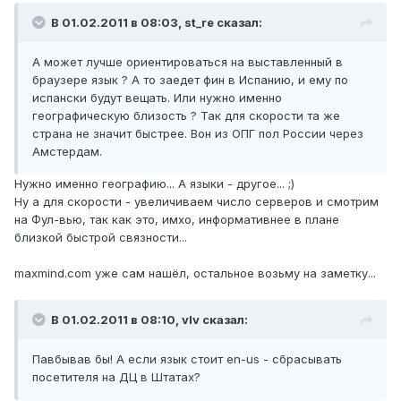
В 01.02.2011 в 08:03, st_re сказал:
А может лучше ориентироваться на выставленный в
браузере язык ? А то заедет фин в Испанию, и ему по
испански будут вещать. Или нужно именно
географическую близость ? Так для скорости та же
страна не значит быстрее. Вон из ОПГ пол России через
Амстердам.
Нужно именно географию... А языки - другое... ;)
Ну а для скорости - увеличиваем число серверов и смотрим
на Фул-вью, так как это, имхо, информативнее в плане
близкой быстрой связности...
maxmind.com уже сам нашёл, остальное возьму на заметку...
В 01.02.2011 в 08:10, vIv сказал:
Павбывав бы! А если язык стоит en-us - сбрасывать
посетителя на ДЦ в Штатах?