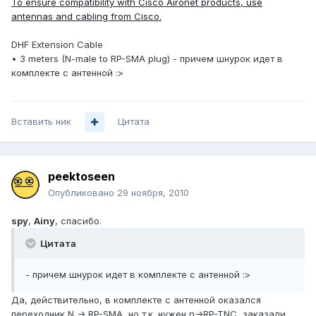
To ensure compatibility with Cisco Aironet products, use
antennas and cabling from Cisco.
DHF Extension Cable
• 3 meters (N-male to RP-SMA plug) - причем шнурок идет в
комплекте с антенной :>
Вставить ник
Цитата
peektoseen
Опубликовано
29 ноября, 2010
spy
,
Ainy
, спасибо.
Цитата
- причем шнурок идет в комплекте с антенной :>
Да, действительно, в комплекте с антенной оказался
переходник N -> RP-SMA, но т.к. нужен n->RP-TNC, заказали