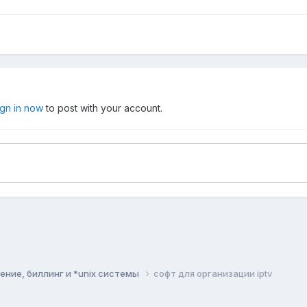
ign in now
to post with your account.
ние, биллинг и *unix системы
софт для организации iptv