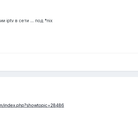
iptv в сети .... под *nix
orum/index.php?showtopic=28486