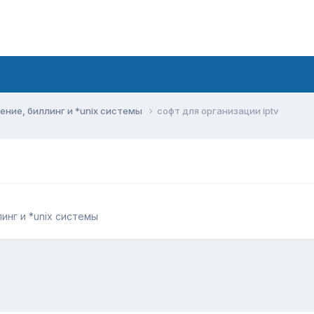
ние, биллинг и *unix системы
софт для организации iptv
инг и *unix системы