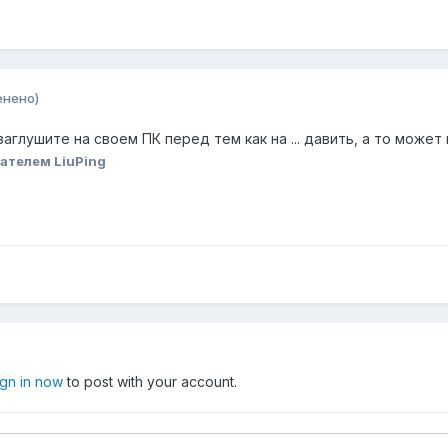
енено)
 заглушите на своем ПК перед тем как на ... давить, а то может 
ателем LiuPing
ign in now
to post with your account.