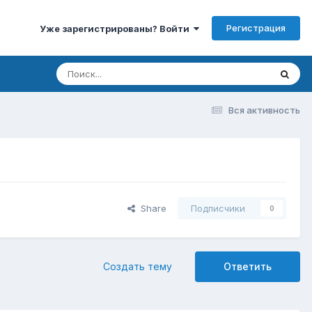
Регистрация
Уже зарегистрированы? Войти
Вся активность
Share
Подписчики
0
Создать тему
Ответить