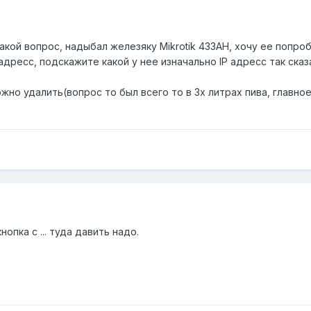
акой вопрос, надыбал железяку Mikrotik 433AH, хочу ее попроб
P адресс, подскажите какой у нее изначально IP адресс так ска
ожно удалить(вопрос то был всего то в 3х литрах пива, главно
нопка с ... туда давить надо.