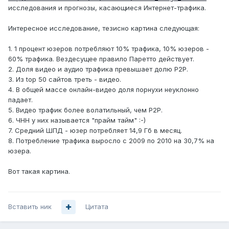
исследования и прогнозы, касающиеся Интернет-трафика.
Интересное исследование, тезисно картина следующая:
1. 1 процент юзеров потребляют 10% трафика, 10% юзеров -
60% трафика. Вездесущее правило Паретто действует.
2. Доля видео и аудио трафика превышает долю P2P.
3. Из top 50 сайтов треть - видео.
4. В общей массе онлайн-видео доля порнухи неуклонно
падает.
5. Видео трафик более волатильный, чем P2P.
6. ЧНН у них называется "прайм тайм" :-)
7. Средний ШПД - юзер потребляет 14,9 Гб в месяц.
8. Потребление трафика выросло с 2009 по 2010 на 30,7% на
юзера.
Вот такая картина.
Вставить ник
Цитата