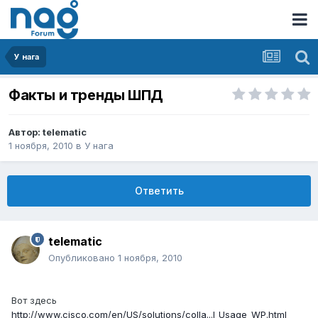
У нага
Факты и тренды ШПД
Автор:
telematic
1 ноября, 2010
в
У нага
Ответить
telematic
Опубликовано
1 ноября, 2010
Вот здесь
http://www.cisco.com/en/US/solutions/colla...I_Usage_WP.html