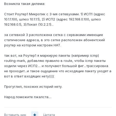
Возникла такая дилема:
Стоит Роутер1 Микротик с 3-мя сетевухами. 1) ИСП1 (адрес
10.1.1.100, шлюз 10.1.1.1), 2) ИСП2 (адрес 192.168.0.100, шлюз
192.168.0.1), 3)Локал (10.2.2.1)...
за сетевкой 3 расположена сетка с серваками имеющие
статические адреса, в это сетке расположен абонентский
роутер на котором настроен НАТ.
так вот, на Роутер1 я маркирую пакеты (например icmp)
routing-mark, добавляю правило в route, чтобы icmp пакеты
ходили через ИСП2.... и получают большой фиг...трассировка
не проходит...и такое ощущение что исходящие пакету уходят а
вот в ответ входящих нету((((
Прогуглил, похожих историй нету.
Народ поможите пжалста....
Вставить ник
Цитата