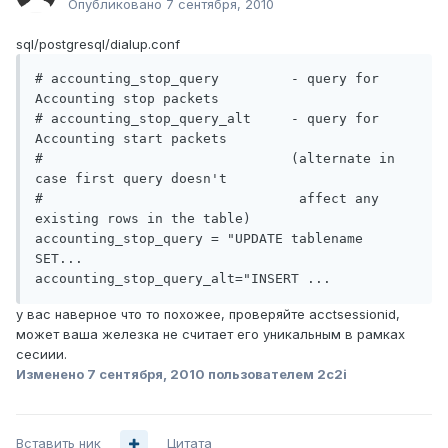
Опубликовано
7 сентября, 2010
sql/postgresql/dialup.conf
# accounting_stop_query         - query for 
Accounting stop packets

# accounting_stop_query_alt     - query for 
Accounting start packets

#                               (alternate in 
case first query doesn't

#                                affect any 
existing rows in the table)

accounting_stop_query = "UPDATE tablename 
SET...

accounting_stop_query_alt="INSERT ...
у вас наверное что то похожее, проверяйте acctsessionid,
может ваша железка не считает его уникальным в рамках
сесиии.
Изменено
7 сентября, 2010
пользователем 2c2i
Вставить ник
Цитата