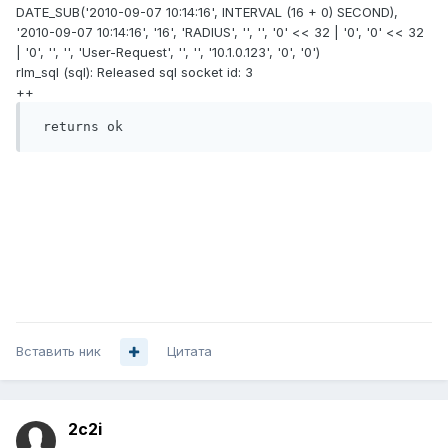
DATE_SUB('2010-09-07 10:14:16', INTERVAL (16 + 0) SECOND),
'2010-09-07 10:14:16', '16', 'RADIUS', '', '', '0' << 32 | '0', '0' << 32
| '0', '', '', 'User-Request', '', '', '10.1.0.123', '0', '0')
rlm_sql (sql): Released sql socket id: 3
++
 returns ok
Вставить ник
Цитата
2c2i