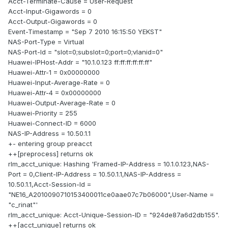
Acct-Terminate-Cause = User-Request
Acct-Input-Gigawords = 0
Acct-Output-Gigawords = 0
Event-Timestamp = "Sep 7 2010 16:15:50 YEKST"
NAS-Port-Type = Virtual
NAS-Port-Id = "slot=0;subslot=0;port=0;vlanid=0"
Huawei-IPHost-Addr = "10.1.0.123 ff:ff:ff:ff:ff:ff"
Huawei-Attr-1 = 0x00000000
Huawei-Input-Average-Rate = 0
Huawei-Attr-4 = 0x00000000
Huawei-Output-Average-Rate = 0
Huawei-Priority = 255
Huawei-Connect-ID = 6000
NAS-IP-Address = 10.50.1.1
+- entering group preacct
++[preprocess] returns ok
rlm_acct_unique: Hashing 'Framed-IP-Address = 10.1.0.123,NAS-
Port = 0,Client-IP-Address = 10.50.1.1,NAS-IP-Address =
10.50.1.1,Acct-Session-Id =
"NE16_A2010090710153400011ce0aae07c7b06000",User-Name =
"c_rinat"'
rlm_acct_unique: Acct-Unique-Session-ID = "924de87a6d2db155".
++[acct_unique] returns ok