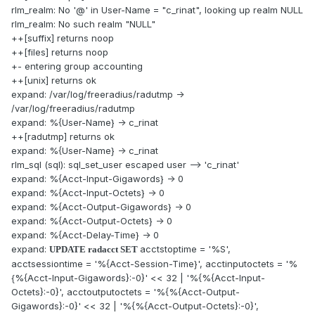
rlm_realm: No '@' in User-Name = "c_rinat", looking up realm NULL
rlm_realm: No such realm "NULL"
++[suffix] returns noop
++[files] returns noop
+- entering group accounting
++[unix] returns ok
expand: /var/log/freeradius/radutmp ->
/var/log/freeradius/radutmp
expand: %{User-Name} -> c_rinat
++[radutmp] returns ok
expand: %{User-Name} -> c_rinat
rlm_sql (sql): sql_set_user escaped user --> 'c_rinat'
expand: %{Acct-Input-Gigawords} -> 0
expand: %{Acct-Input-Octets} -> 0
expand: %{Acct-Output-Gigawords} -> 0
expand: %{Acct-Output-Octets} -> 0
expand: %{Acct-Delay-Time} -> 0
expand:
acctstoptime = '%S',
UPDATE radacct SET
acctsessiontime = '%{Acct-Session-Time}', acctinputoctets = '%
{%{Acct-Input-Gigawords}:-0}' << 32 | '%{%{Acct-Input-
Octets}:-0}', acctoutputoctets = '%{%{Acct-Output-
Gigawords}:-0}' << 32 | '%{%{Acct-Output-Octets}:-0}',