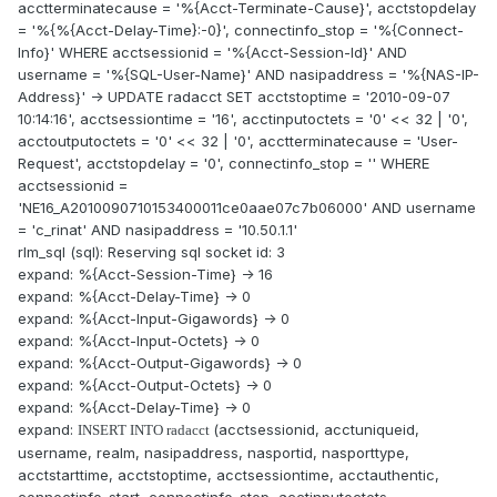
acctterminatecause = '%{Acct-Terminate-Cause}', acctstopdelay
= '%{%{Acct-Delay-Time}:-0}', connectinfo_stop = '%{Connect-
Info}' WHERE acctsessionid = '%{Acct-Session-Id}' AND
username = '%{SQL-User-Name}' AND nasipaddress = '%{NAS-IP-
Address}' -> UPDATE radacct SET acctstoptime = '2010-09-07
10:14:16', acctsessiontime = '16', acctinputoctets = '0' << 32 | '0',
acctoutputoctets = '0' << 32 | '0', acctterminatecause = 'User-
Request', acctstopdelay = '0', connectinfo_stop = '' WHERE
acctsessionid =
'NE16_A2010090710153400011ce0aae07c7b06000' AND username
= 'c_rinat' AND nasipaddress = '10.50.1.1'
rlm_sql (sql): Reserving sql socket id: 3
expand: %{Acct-Session-Time} -> 16
expand: %{Acct-Delay-Time} -> 0
expand: %{Acct-Input-Gigawords} -> 0
expand: %{Acct-Input-Octets} -> 0
expand: %{Acct-Output-Gigawords} -> 0
expand: %{Acct-Output-Octets} -> 0
expand: %{Acct-Delay-Time} -> 0
expand:
(acctsessionid, acctuniqueid,
INSERT INTO radacct
username, realm, nasipaddress, nasportid, nasporttype,
acctstarttime, acctstoptime, acctsessiontime, acctauthentic,