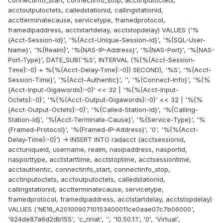
connectinfo_start, connectinfo_stop, acctinputoctets,
acctoutputoctets, calledstationid, callingstationid,
acctterminatecause, servicetype, framedprotocol,
framedipaddress, acctstartdelay, acctstopdelay) VALUES ('%
{Acct-Session-Id}', '%{Acct-Unique-Session-Id}', '%{SQL-User-
Name}', '%{Realm}', '%{NAS-IP-Address}', '%{NAS-Port}', '%{NAS-
Port-Type}', DATE_SUB('%S', INTERVAL (%{%{Acct-Session-
Time}:-0} + %{%{Acct-Delay-Time}:-0}) SECOND), '%S', '%{Acct-
Session-Time}', '%{Acct-Authentic}', '', '%{Connect-Info}', '%{%
{Acct-Input-Gigawords}:-0}' << 32 | '%{%{Acct-Input-
Octets}:-0}', '%{%{Acct-Output-Gigawords}:-0}' << 32 | '%{%
{Acct-Output-Octets}:-0}', '%{Called-Station-Id}', '%{Calling-
Station-Id}', '%{Acct-Terminate-Cause}', '%{Service-Type}', '%
{Framed-Protocol}', '%{Framed-IP-Address}', '0', '%{%{Acct-
Delay-Time}:-0}') -> INSERT INTO radacct (acctsessionid,
acctuniqueid, username, realm, nasipaddress, nasportid,
nasporttype, acctstarttime, acctstoptime, acctsessiontime,
acctauthentic, connectinfo_start, connectinfo_stop,
acctinputoctets, acctoutputoctets, calledstationid,
callingstationid, acctterminatecause, servicetype,
framedprotocol, framedipaddress, acctstartdelay, acctstopdelay)
VALUES ('NE16_A2010090710153400011ce0aae07c7b06000',
'924de87a6d2db155', 'c_rinat', '', '10.50.1.1', '0', 'Virtual',