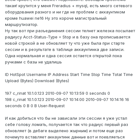
такая! крутится у меня Freradius + mysql, есть много сетевого
оборудования разного и ни где не проблем с аккаунтиком
кроме huawei ne16 Ну это короче магистральный
маршрутизатор.
Ну так вот при разъединения сессии телнет железка посылает
радиусу Acct-Status-Type = Stop и в базу она прописывается
новой строкой а не обновляет ту что уже была при старте
сессии и в результате в таблице аккаунтинка две записи.
Одна нормальная и одна сессия остается открытой пока
ручками с базы не удалишь
ID HotSpot Username IP Address Start Time Stop Time Total Time
Upload (Bytes) Download (Bytes)
197 c_rinat 10.1.0.123 2010-09-07 10:13:59 0 seconds 0
198 c_rinat 10.1.0.123 2010-09-07 10:14:00 2010-09-07 10:14:16 16
seconds 0 B 0 B User-Request
И как добиться что бы не зависали эти сессии я уже устал
себе голову ломать, получается так что радиус первый раз
обновляет (в дебаге выделено жырным) и потом еще раз
почемуто вставляет аккаунтинк данные вот и поевляеться