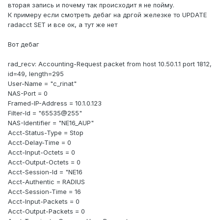
вторая запись и почему так происходит я не пойму.
К примеру если смотреть дебаг на дргой железке то UPDATE
radacct SET и все ок, а тут же нет
Вот дебаг
rad_recv: Accounting-Request packet from host 10.50.1.1 port 1812,
id=49, length=295
User-Name = "c_rinat"
NAS-Port = 0
Framed-IP-Address = 10.1.0.123
Filter-Id = "65535@255"
NAS-Identifier = "NE16_AUP"
Acct-Status-Type = Stop
Acct-Delay-Time = 0
Acct-Input-Octets = 0
Acct-Output-Octets = 0
Acct-Session-Id = "NE16
Acct-Authentic = RADIUS
Acct-Session-Time = 16
Acct-Input-Packets = 0
Acct-Output-Packets = 0