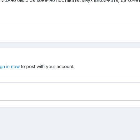
Можно было бы конечно поставить линух какой-нить, да хоче
ign in now
to post with your account.