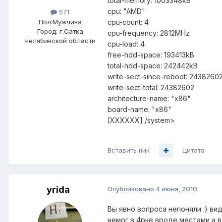
total-memory: 1003348kB
cpu: "AMD"
571
Пол:
Мужчина
cpu-count: 4
Город:
г.Сатка
cpu-frequency: 2812MHz
Челябинской области
cpu-load: 4
free-hdd-space: 193413kB
total-hdd-space: 242442kB
write-sect-since-reboot: 2438260
write-sect-total: 24382602
architecture-name: "x86"
board-name: "x86"
[XXXXXX] /system>
Вставить ник
Цитата
yrida
Опубликовано
4 июня, 2010
Вы явно вопроса непоняли :) вид
немог в 4рке вроде местами а в