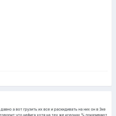
авно а вот грузить их все и раскидивать на них он в 3ке
 говорит что нефига хотя на тех же ксеонах % показивают