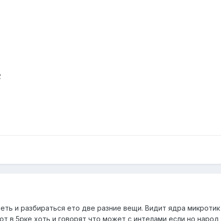
2
еть и разбираться ето две разние вещи. Видит ядра микротик д
от в 5рке хоть и говорят что может с интелами если но народ