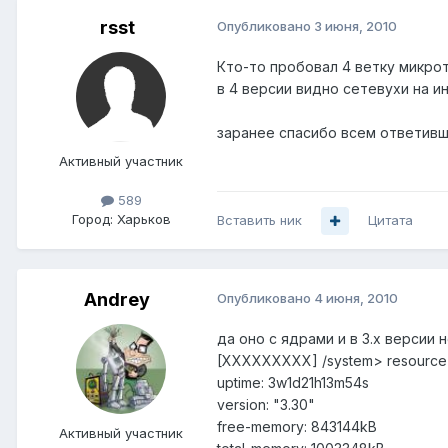
rsst
Опубликовано
3 июня, 2010
Кто-то пробовал 4 ветку микрот
в 4 версии видно сетевухи на и
заранее спасибо всем ответивш
Активный участник
589
Город:
Харьков
Вставить ник
Цитата
Andrey
Опубликовано
4 июня, 2010
да оно с ядрами и в 3.х версии
[XXXXXXXXX] /system> resource 
uptime: 3w1d21h13m54s
version: "3.30"
free-memory: 843144kB
Активный участник