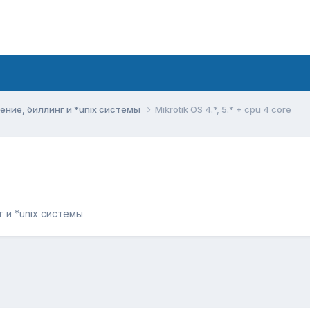
ние, биллинг и *unix системы
Mikrotik OS 4.*, 5.* + cpu 4 core
 и *unix системы