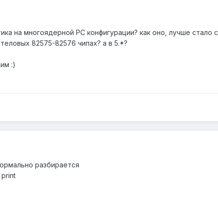
ика на многоядерной PC конфигурации? как оно, лучше стало 
нтеловых 82575-82576 чипах? а в 5.*?
им :)
 нормально разбирается
print