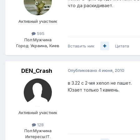
что да раскидивает.
Активный участник
595
Пол:
Мужчина
Город:
Украина, Киев
Вставить ник
Цитата
DEN_Crash
Опубликовано
4 июня, 2010
в 3.22 с 2-мя xenon не пашет.
Юзает только 1 камень.
Активный участник
128
Пол:
Мужчина
Интересы:
IT.