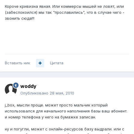
Короче кривизна явная. Или коммерсы мышей не ловят, или
(забеспокоился) мы так "прославились", что в случае чего -
звонить сюда!!!
Вставить ник
Цитата
woddy
Опубликовано
28 мая, 2010
j_box, мысли проще. может просто мальчик который
использовался для начального наполнения базы ваш абонент.
и номер телефона у него на бумажке записан.
ну и погугли, может с онлайн-ресурсов базу выдрали. или с