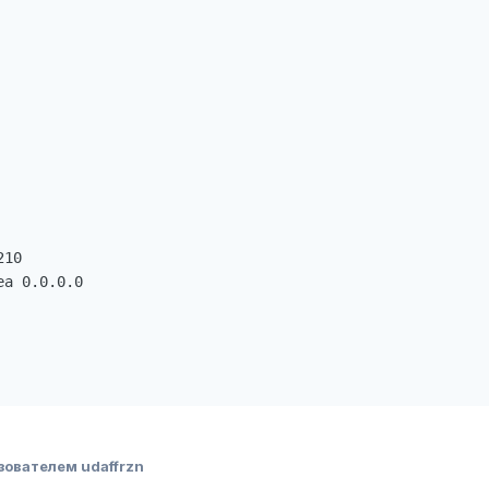
10

a 0.0.0.0

зователем udaffrzn