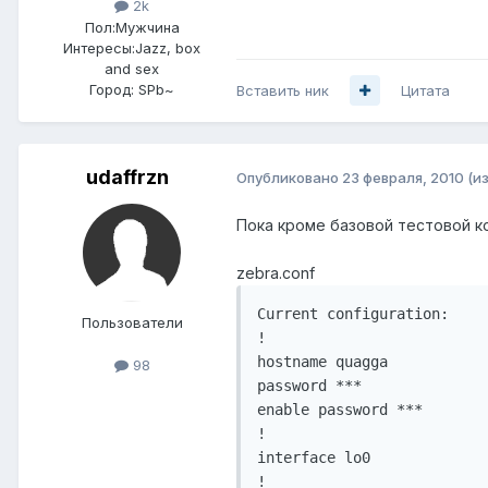
2k
Пол:
Мужчина
Интересы:
Jazz, box
and sex
Город:
SPb~
Вставить ник
Цитата
udaffrzn
Опубликовано
23 февраля, 2010
(и
Пока кроме базовой тестовой к
zebra.conf
Current configuration:

Пользователи
!

hostname quagga

98
password ***

enable password ***

!

interface lo0

!
