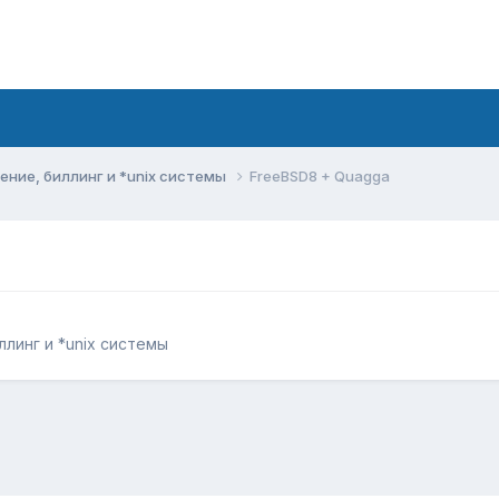
ние, биллинг и *unix системы
FreeBSD8 + Quagga
линг и *unix системы