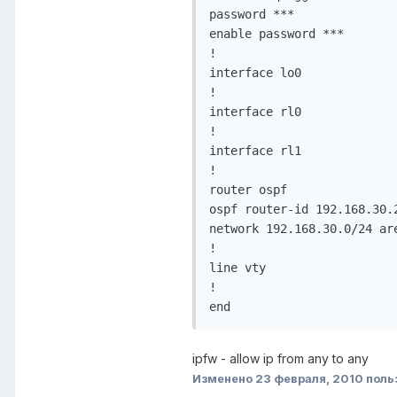
password ***

enable password ***

!

interface lo0

!

interface rl0

!

interface rl1

!

router ospf

ospf router-id 192.168.30.2
network 192.168.30.0/24 are
!

line vty

!

ipfw - allow ip from any to any
Изменено
23 февраля, 2010
поль