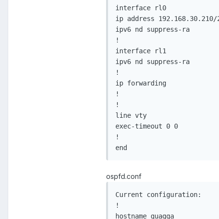
interface rl0

ip address 192.168.30.210/2
ipv6 nd suppress-ra

!

interface rl1

ipv6 nd suppress-ra

!

ip forwarding

!

!

line vty

exec-timeout 0 0

!

ospfd.conf
Current configuration:

!

hostname quagga
