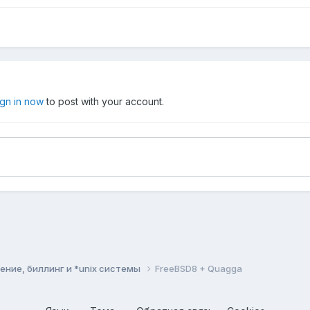
ign in now
to post with your account.
ние, биллинг и *unix системы
FreeBSD8 + Quagga