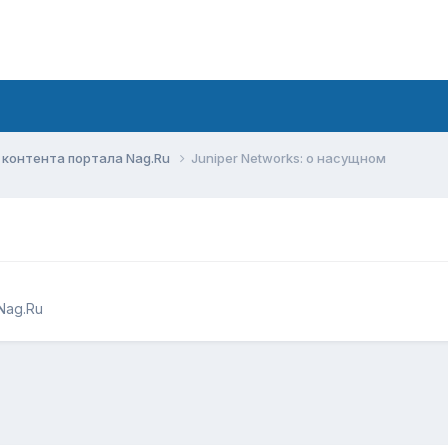
контента портала Nag.Ru
Juniper Networks: о насущном
Nag.Ru