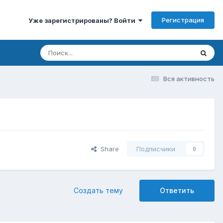
Регистрация
Уже зарегистрированы? Войти
Вся активность
Share
Подписчики
0
Создать тему
Ответить