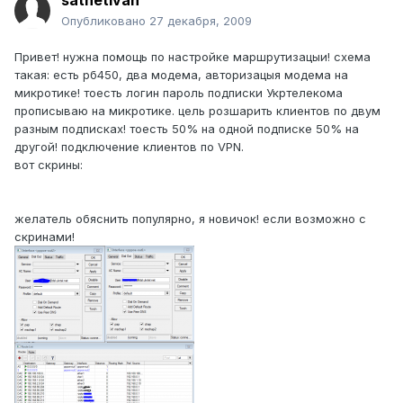
satnetivan
Опубликовано
27 декабря, 2009
Привет! нужна помощь по настройке маршрутизацыи! схема
такая: есть рб450, два модема, авторизацыя модема на
микротике! тоесть логин пароль подписки Укртелекома
прописываю на микротике. цель розшарить клиентов по двум
разным подписках! тоесть 50% на одной подписке 50% на
другой! подключение клиентов по VPN.
вот скрины:
желатель обяснить популярно, я новичок! если возможно с
скринами!