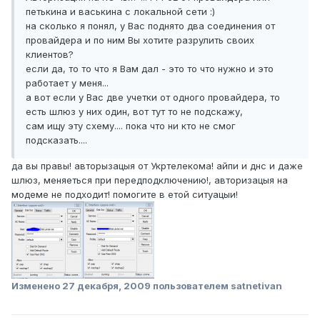
петькина и васькина с локальной сети :)
на сколько я понял, у Вас поднято два соединения от
провайдера и по ним Вы хотите разрулить своих
клиентов?
если да, то то что я Вам дал - это то что нужно и это
работает у меня...
а вот если у Вас две учетки от одного провайдера, то
есть шлюз у них один, вот тут то не подскажу,
сам ищу эту схему.... пока что ни кто не смог
подсказать....
да вы правы! авторызацыя от Укртелекома! айпи и днс и даже
шлюз, меняеться при передподключению!, авторизацыя на
модеме не подходит! помогите в етой ситуацыи!
Изменено
27 декабря, 2009
пользователем satnetivan