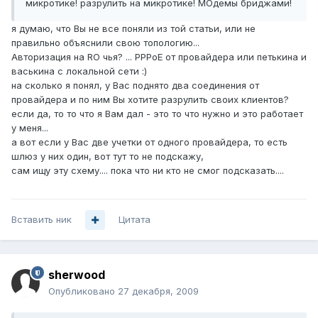
микротике! разрулить на микротике! МОдемы бриджами!
я думаю, что Вы не все поняли из той статьи, или не
правильно объяснили свою топологию...
Авторизация на RO чья? ... PPPoE от провайдера или петькина и
васькина с локальной сети :)
на сколько я понял, у Вас поднято два соединения от
провайдера и по ним Вы хотите разрулить своих клиентов?
если да, то то что я Вам дал - это то что нужно и это работает
у меня...
а вот если у Вас две учетки от одного провайдера, то есть
шлюз у них один, вот тут то не подскажу,
сам ищу эту схему.... пока что ни кто не смог подсказать....
Вставить ник
Цитата
sherwood
Опубликовано
27 декабря, 2009