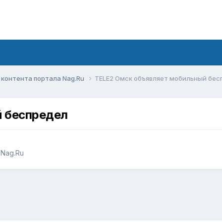
контента портала Nag.Ru
TELE2 Омск объявляет мобильный бес
 беспредел
Nag.Ru