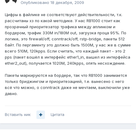
Опубликовано
18 декабря, 2009
Цифры в файлике не соответствуют действительности, т.к.
рассчитаны хз по какой методике. У нас RB1000 стоит как
прозрачный приоритезатор трафика между аплинком и
бордером, трафик 330M in/180M out, загрузка проца 95%. По
логике, это firewall/off, conntrack/off, rstp-bridge, пакеты 512
байт. По пергаменту это должно быть 1500M, у нас же в сумме
всего 510M, 120kpps. Если считать, что каждый пакет - это 2
pps (пакет вошёл в интерфейс ether1_in, вышел из интерфейса
ether2_out), получается 1020M, 240kpps, опять несхождение.
Пакеты маркируются на бордере, так что RB1000 занимается
только бриджингом и приоритезацией, т.е. вынесено с него
всё что можно, о conntrack даже не мечтаем, выключили уже
давно.
Вставить ник
Цитата