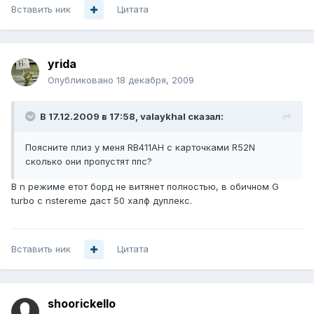
Вставить ник
Цитата
yrida
Опубликовано
18 декабря, 2009
В 17.12.2009 в 17:58, valaykhal сказал:
Поясните плиз у меня RB411AH с карточками R52N
сколько они пропустят ппс?
В n режиме етот борд не витянет полностью, в обичном G
turbo с nstereme даст 50 халф дуплекс.
Вставить ник
Цитата
shoorickello