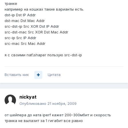
транке
например на кошках такие варианты есть.
dst-ip Dst IP Addr
dst-mac Dst Mac Addr
src-dst-ip Src XOR Dst IP Addr
src-dst-mac Src XOR Dst Mac Addr
src-ip Src IP Addr
src-mac Src Mac Addr
я с своими nat\shaper пользую src-dst-ip
Вставить ник
Цитата
nickyat
Опубликовано
21 ноября, 2009
от шейпера до ната iperf кажет 200-300мбит и скорость
транка не вылазит за 1 гигабит все равно