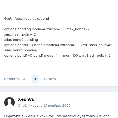
Файл /etc/modules.d/bond
options bonding mode=4 miimon=100 max_bonds=2
xmit_hash_policy=2
alias bond0 bonding
options bond0 -O bond0 mode=4 miimon=100 xmit_hash_policy=2
alias bond1 bonding
options bond1 -O bond1 mode=4 miimon=100 xmit_hash_policy=2
Вставить ник
Цитата
XeonVs
Опубликовано
21 ноября, 2009
Обратите внимание как ProCurve балансирует трафик в lacp