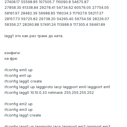
27408.17 55598.85 107505.7 110090.8 54675.87
27858.30 61338.84 29278.41 54734.62 60576.05 27754.05
58161.97 28482.39 56688.85 116034.3 117927.9 56217.37
28157.73 59725.82 29738.20 54295.40 59754.56 28226.07
58356.27 28260.88 57491.24 113998.9 117305.4 56461.89
lagg1 это как раз транк до ната.
конфиги:
на фре:
ifconfig em0 up
ifconfig em1 up
ifconfig lagg0 create
ifconfig lagg0 up laggproto lacp laggport em0 laggport em1
ifconfig lagg0 10.10.0.33 netmask 255.255.255.252
ifconfig em2 up
ifconfig em3 up
ifconfig lagg1 create
ifconfig lagg1 up laggproto lacp laggport em2 laggport em3