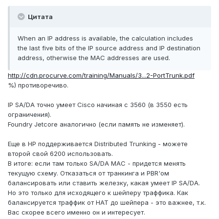
Цитата
When an IP address is available, the calculation includes
the last five bits of the IP source address and IP destination
address, otherwise the MAC addresses are used.
http://cdn.procurve.com/training/Manuals/3...2-PortTrunk.pdf
%) противоречиво.
IP SA/DA точно умеет Cisco начиная с 3560 (в 3550 есть
ограничения).
Foundry Jetcore аналогично (если память не изменяет).
Еще в HP поддерживается Distributed Trunking - можете
второй свой 6200 использовать.
В итоге: если там только SA/DA MAC - придется менять
текущую схему. Отказаться от транкинга и PBR'ом
балансировать или ставить железку, какая умеет IP SA/DA.
Но это только для исходящего к шейперу траффика. Как
балансируется траффик от НАТ до шейпера - это важнее, т.к.
Вас скорее всего именно он и интересует.