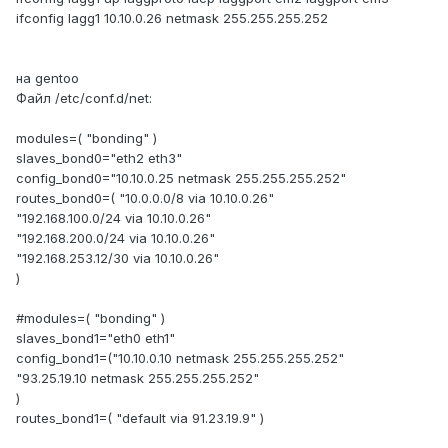
ifconfig lagg1 10.10.0.26 netmask 255.255.255.252
на gentoo
Файл /etc/conf.d/net:
modules=( "bonding" )
slaves_bond0="eth2 eth3"
config_bond0="10.10.0.25 netmask 255.255.255.252"
routes_bond0=( "10.0.0.0/8 via 10.10.0.26"
"192.168.100.0/24 via 10.10.0.26"
"192.168.200.0/24 via 10.10.0.26"
"192.168.253.12/30 via 10.10.0.26"
)
#modules=( "bonding" )
slaves_bond1="eth0 eth1"
config_bond1=("10.10.0.10 netmask 255.255.255.252"
"93.25.19.10 netmask 255.255.255.252"
)
routes_bond1=( "default via 91.23.19.9" )