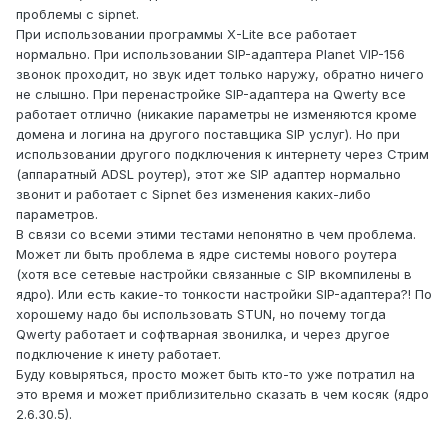
проблемы с sipnet.
При использовании программы X-Lite все работает
нормально. При использовании SIP-адаптера Planet VIP-156
звонок проходит, но звук идет только наружу, обратно ничего
не слышно. При перенастройке SIP-адаптера на Qwerty все
работает отлично (никакие параметры не изменяются кроме
домена и логина на другого поставщика SIP услуг). Но при
использовании другого подключения к интернету через Стрим
(аппаратный ADSL роутер), этот же SIP адаптер нормально
звонит и работает с Sipnet без изменения каких-либо
параметров.
В связи со всеми этими тестами непонятно в чем проблема.
Может ли быть проблема в ядре системы нового роутера
(хотя все сетевые настройки связанные с SIP вкомпилены в
ядро). Или есть какие-то тонкости настройки SIP-адаптера?! По
хорошему надо бы использовать STUN, но почему тогда
Qwerty работает и софтварная звонилка, и через другое
подключение к инету работает.
Буду ковыряться, просто может быть кто-то уже потратил на
это время и может приблизительно сказать в чем косяк (ядро
2.6.30.5).