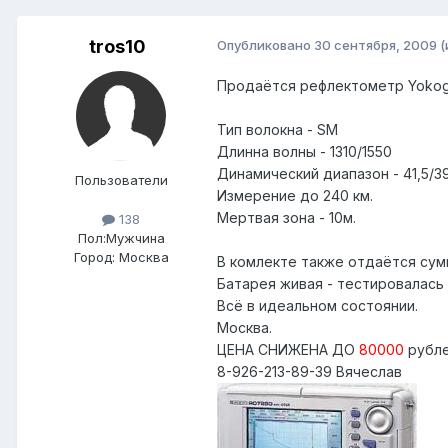
tros10
Опубликовано
30 сентября, 2009
(
Продаётся рефлектометр Yokog
Тип волокна - SM
Длинна волны - 1310/1550
Динамический диапазон - 41,5/3
Пользователи
Измерение до 240 км.
Мертвая зона - 10м.
138
Пол:
Мужчина
Город:
Москва
В комлекте также отдаётся сумк
Батарея живая - тестировалась в
Всё в идеальном состоянии.
Москва.
ЦЕНА СНИЖЕНА ДО
80000
рубле
8-926-213-89-39 Вячеслав