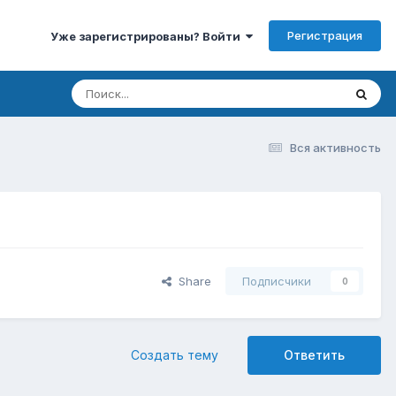
Регистрация
Уже зарегистрированы? Войти
Вся активность
Share
Подписчики
0
Создать тему
Ответить