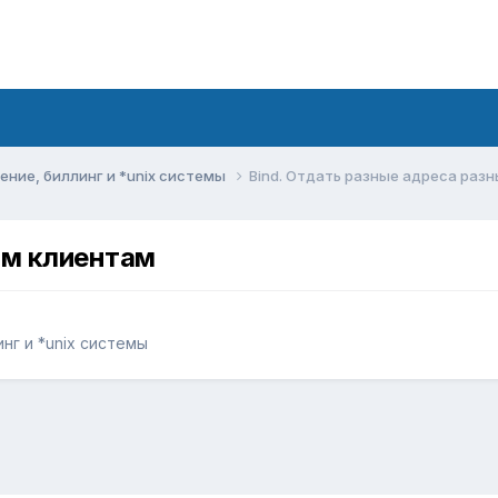
ние, биллинг и *unix системы
Bind. Отдать разные адреса раз
ым клиентам
нг и *unix системы