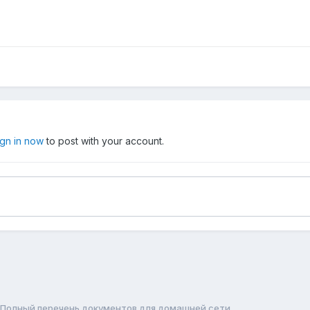
ign in now
to post with your account.
Полный перечень документов для домашней сети