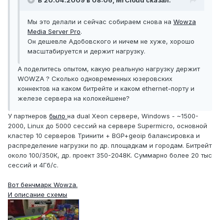
В 20.04.2009 в 08:06, MrCloud сказал:
Мы это делали и сейчас собираем снова на
Wowza
Media Server Pro
.
Он дешевле Адобовского и ничем не хуже, хорошо
масштабируется и держит нагрузку.
А поделитесь опытом, какую реальную нагрузку держит
WOWZA ? Сколько одновременных юзеровских
коннектов на каком битрейте и каком ethernet-порту и
железе сервера на колокейшене?
У партнеров
было
на dual Xeon сервере, Windows - ~1500-
2000, Linux до 5000 сессий на сервере Supermicro, основной
кластер 10 серверов Тринити + BGP+geoip балансировка и
распределение нагрузки по др. площадкам и городам. Битрейт
около 100/350К, др. проект 350-2048К. Суммарно более 20 тыс
сессий и 4Гб/с.
Вот бенчмарк Wowza.
И описание схемы