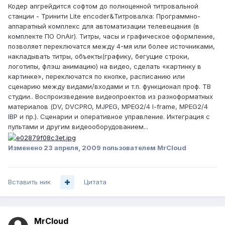
Кодер апгрейдится софтом до полноценной титровальной
станции - Тринити Lite encoder&Титровалка: Программно-
аппаратный комплекс для автоматизации телевещания (в
комплекте ПО OnAir). Титры, часы и графическое оформление,
позволяет переключатся между 4-мя или более источниками,
накладывать титры, объекты(графику, бегущие строки,
логотипы, флэш анимацию) на видео, сделать «картинку в
картинке», переключатся по кнопке, расписанию или
сценарию между видами/входами и т.п. функционал проф. ТВ
студии.. Воспроизведение видеопроектов из разноформатных
материалов (DV, DVCPRO, MJPEG, MPEG2/4 I-frame, MPEG2/4
IBP и пр.). Сценарии и оперативное управление. Интеграция с
пультами и другим видеооборудованием...
Изменено
23 апреля, 2009
пользователем MrCloud
Вставить ник
Цитата
MrCloud