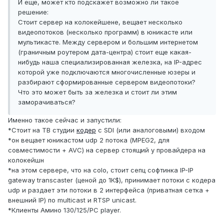
И еще, может кто подскажет возможно ли такое
решение:
Стоит сервер на колокейшене, вещает несколько
видеопотоков (несколько программ) в юникасте или
мультикасте. Между сервером и большим интернетом
(граничным роутером дата-центра) стоит еще какая-
нибудь наша специализированная железка, на IP-адрес
которой уже подключаются многочисленные юзеры и
разбирают сформированные сервером видеопотоки?
Что это может быть за железка и стоит ли этим
заморачиваться?
Именно такое сейчас и запустили:
*Стоит на ТВ студии
кодер
с SDI (или аналоговыми) входом
*он вещает юникастом udp 2 потока (MPEG2, для
совместимости + AVC) на сервер стоящий у провайдера на
колокейшн
*на этом сервере, что на colo, стоит сепц софтинка IP-IP
gateway transcaster (ценой до 1К$), принимает потоки с кодера
udp и раздает эти потоки в 2 интерфейса (приватная сетка +
внешний IP) по multicast и RTSP unicast.
*Клиенты Амино 130/125/PC player.