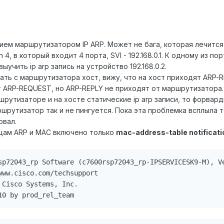
ием маршрутизатором IP ARP. Может не бага, которая лечится
n 4, в который входит 4 порта, SVI - 192.168.0.1. К одному из по
ыучить ip arp запись на устройство 192.168.0.2.
ать с маршрутизатора хост, вижу, что на хост приходят ARP-R
 ARP-REQUEST, но ARP-REPLY не приходят от маршрутизатора.
рутизаторе и на хосте статические ip arp записи, то форвар
шрутизатор так и не пингуется. Пока эта проблемка всплыла т
овал.
лицам ARP и MAC включено только
mac-address-table notificat
sp72043_rp Software (c7600rsp72043_rp-IPSERVICESK9-M), Ve
ww.cisco.com/techsupport

Cisco Systems, Inc.

10 by prod_rel_team