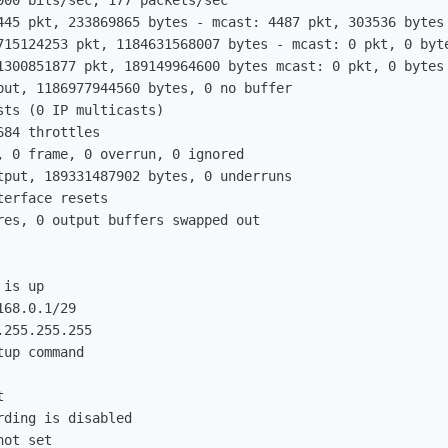
000 bits/sec, 177 packets/sec

445 pkt, 233869865 bytes - mcast: 4487 pkt, 303536 bytes

715124253 pkt, 1184631568007 bytes - mcast: 0 pkt, 0 byte
1300851877 pkt, 189149964600 bytes mcast: 0 pkt, 0 bytes

put, 1186977944560 bytes, 0 no buffer

ts (0 IP multicasts)

84 throttles

, 0 frame, 0 overrun, 0 ignored

tput, 189331487902 bytes, 0 underruns

erface resets

res, 0 output buffers swapped out

is up

68.0.1/29

255.255.255

up command



ding is disabled

ot set
