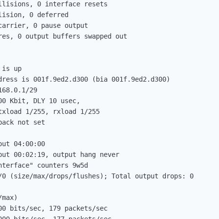
llisions, 0 interface resets

ision, 0 deferred

arrier, 0 pause output

res, 0 output buffers swapped out

is up

dress is 001f.9ed2.d300 (bia 001f.9ed2.d300)

68.0.1/29

0 Kbit, DLY 10 usec,

xload 1/255, rxload 1/255

ack not set

ut 04:00:00

put 00:02:19, output hang never

terface" counters 9w5d

/0 (size/max/drops/flushes); Total output drops: 0

max)

00 bits/sec, 179 packets/sec
