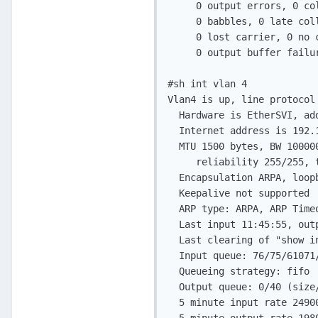
     0 output errors, 0 co
     0 babbles, 0 late coll
     0 lost carrier, 0 no c
     0 output buffer failu
#sh int vlan 4

Vlan4 is up, line protocol 
  Hardware is EtherSVI, ad
  Internet address is 192.1
  MTU 1500 bytes, BW 100000
     reliability 255/255, t
  Encapsulation ARPA, loopb
  Keepalive not supported

  ARP type: ARPA, ARP Timeo
  Last input 11:45:55, out
  Last clearing of "show in
  Input queue: 76/75/61071
  Queueing strategy: fifo

  Output queue: 0/40 (size/
  5 minute input rate 2490