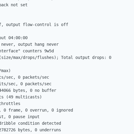
ack not set

f, output flow-control is off

ut 04:00:00

never, output hang never

terface" counters 9w5d

(size/max/drops/flushes); Total output drops: 0

max)

s/sec, 0 packets/sec

ts/sec, 0 packets/sec

4066 bytes, 0 no buffer

s (49 multicasts)

hrottles

, 0 frame, 0 overrun, 0 ignored

t, 0 pause input

ribble condition detected

782726 bytes, 0 underruns
