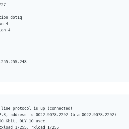
27

ion dot1q

n 4

an 4

255.255.248

 line protocol is up (connected)

2.3, address is 0022.9078.2292 (bia 0022.9078.2292)

0 Kbit, DLY 10 usec,

xload 1/255, rxload 1/255
