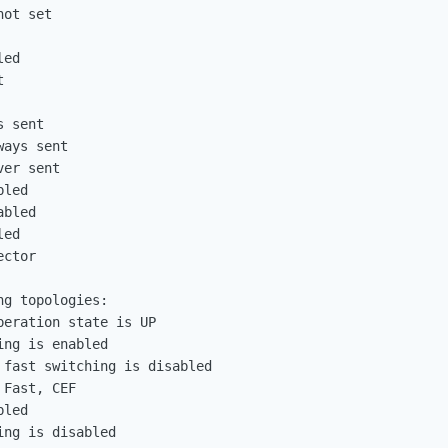
ot set

ed



 sent

ays sent

er sent

led

bled

ed

ctor

g topologies:

eration state is UP

ng is enabled

fast switching is disabled

Fast, CEF

led

ng is disabled
