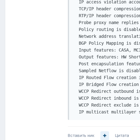
  IP access violation accou
  TCP/IP header compression
  RTP/IP header compression
  Probe proxy name replies 
  Policy routing is disable
  Network address translati
  BGP Policy Mapping is dis
  Input features: CASA, MCI
  Output features: HW Short
  Post encapsulation featu
  Sampled Netflow is disabl
  IP Routed Flow creation 
  IP Bridged Flow creation
  WCCP Redirect outbound is
  WCCP Redirect inbound is 
  WCCP Redirect exclude is 
  IP multicast multilayer 
Вставить ник
Цитата