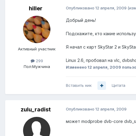
hiller
Опубликовано
12 апреля, 2009
(из
Добрый день!
Подскажите, кто какие использ
Я начал с карт SkyStar 2 и SkyS
Активный участник
Linux 2.6, пробовал на vlc, dvb
299
Пол:
Мужчина
Изменено
12 апреля, 2009
пользо
Вставить ник
Цитата
zulu_radist
Опубликовано
12 апреля, 2009
может modprobe dvb-core dvb_s