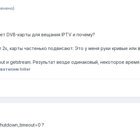
менено)
ует DVB-карты для вещания IPTV и почему?
tar 2s, карты частенько подвисают. Это у меня руки кривые или 
shout и getstream. Результат везде одинаковый, некоторое время
вателем hiller
hutdown_timeout=0 ?