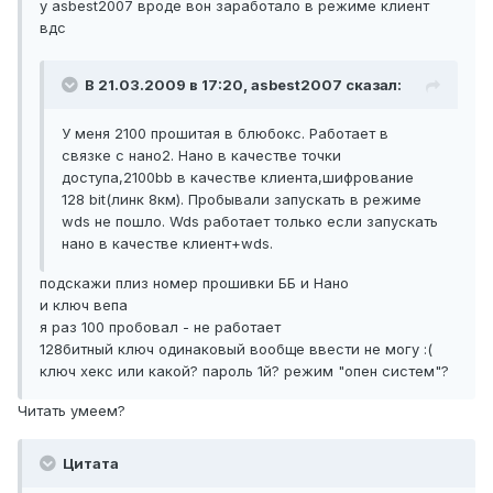
у asbest2007 вроде вон заработало в режиме клиент
вдс
В 21.03.2009 в 17:20, asbest2007 сказал:
У меня 2100 прошитая в блюбокс. Работает в
связке с нано2. Нано в качестве точки
доступа,2100bb в качестве клиента,шифрование
128 bit(линк 8км). Пробывали запускать в режиме
wds не пошло. Wds работает только если запускать
нано в качестве клиент+wds.
подскажи плиз номер прошивки ББ и Нано
и ключ вепа
я раз 100 пробовал - не работает
128битный ключ одинаковый вообще ввести не могу :(
ключ хекс или какой? пароль 1й? режим "опен систем"?
Читать умеем?
Цитата