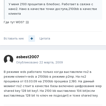
У меня 2100 прошитая в блюбокс. Работает в связке с
нано2. Нано в качестве точки доступа,2100bb в качестве
клиента
Где тут WDS? :)))
Вставить ник
Цитата
asbest2007
Опубликовано
22 марта, 2009
В режиме wds работало только когда выставляли ns2 в
режим клиент+wds а 2100bb в режиме p2mp. На ns2
прошивка от 03.03.09 на 2100bb прошива 2,180. На данный
момент ns2 стоит в качестве базы включено шифрование wep
shared key 128 bit key1. На 2100 bb выставлено 104 bit(если
выставляешь 128 bit то ключ не подходит) и тоже shared key.