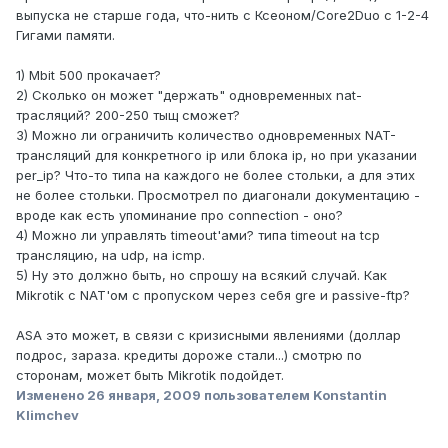
выпуска не старше года, что-нить с Ксеоном/Core2Duo с 1-2-4
Гигами памяти.
1) Mbit 500 прокачает?
2) Сколько он может "держать" одновременных nat-
трасляций? 200-250 тыщ сможет?
3) Можно ли ограничить количество одновременных NAT-
трансляций для конкретного ip или блока ip, но при указании
per_ip? Что-то типа на каждого не более стольки, а для этих
не более стольки. Просмотрел по диагонали документацию -
вроде как есть упоминание про connection - оно?
4) Можно ли управлять timeout'ами? типа timeout на tcp
трансляцию, на udp, на icmp.
5) Ну это должно быть, но спрошу на всякий случай. Как
Mikrotik с NAT'ом с пропуском через себя gre и passive-ftp?
ASA это может, в связи с кризисными явлениями (доллар
подрос, зараза. кредиты дороже стали...) смотрю по
сторонам, может быть Mikrotik подойдет.
Изменено
26 января, 2009
пользователем Konstantin
Klimchev