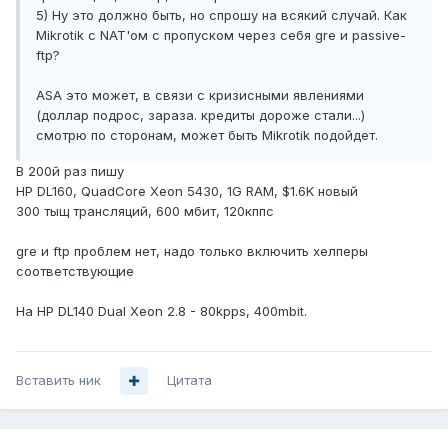
5) Ну это должно быть, но спрошу на всякий случай. Как
Mikrotik с NAT'ом с пропуском через себя gre и passive-
ftp?
ASA это может, в связи с кризисными явлениями
(доллар подрос, зараза. кредиты дороже стали...)
смотрю по сторонам, может быть Mikrotik подойдет.
В 200й раз пишу
HP DL160, QuadCore Xeon 5430, 1G RAM, $1.6K новый
300 тыщ трансляций, 600 мбит, 120кппс
gre и ftp проблем нет, надо только включить хелперы
соответствующие
На HP DL140 Dual Xeon 2.8 - 80kpps, 400mbit.
Вставить ник
Цитата