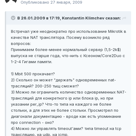
Опубликовано
27 января, 2009
В 26.01.2009 в 17:19, Konstantin Klimchev сказал:
Встречал уже неоднократно про использование Mikrotik в
качестве NAT транслятора. Посему возникло ряд
вопросов:
Принимаем более-менее нормальный сервер (1,5-2k$)
выпуска не старше года, что-нить с Ксеоном/Core2Duo с
1-2-4 Гигами памяти.
1) Mbit 500 прокачает?
2) Сколько он может "держать" одновременных nat-
трасляций? 200-250 тыщ сможет?
3) Можно ли ограничить количество одновременных NAT-
трансляций для конкретного ip или блока ip, но при
указании per_ip? Что-то типа на каждого не более
стольки, а для этих не более стольки. Просмотрел по
диагонали документацию - вроде как есть упоминание
про connection - оно?
4) Можно ли управлять timeout'ами? типа timeout на tcp
трансляцию, на udp, на icmp.