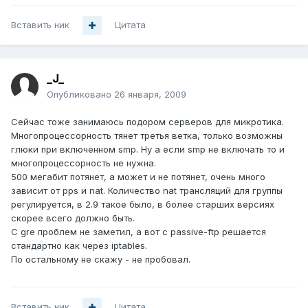
Вставить ник
Цитата
_J_
Опубликовано
26 января, 2009
Сейчас тоже занимаюсь подором серверов для микротика.
Многопроцессорность тянет третья ветка, только возможны
глюки при включенном smp. Ну а если smp не включать то и
многопроцессорность не нужна.
500 мегабит потянет, а может и не потянет, очень много
зависит от pps и nat. Количество nat трансляций для группы
регулируется, в 2.9 такое было, в более старших версиях
скорее всего должно быть.
C gre проблем не заметил, а вот с passive-ftp решается
стандартно как через iptables.
По остальному не скажу - не пробовал.
Вставить ник
Цитата