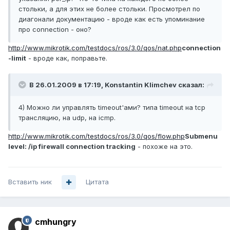
стольки, а для этих не более стольки. Просмотрел по
диагонали документацию - вроде как есть упоминание
про connection - оно?
http://www.mikrotik.com/testdocs/ros/3.0/qos/nat.php
connection
-limit
- вроде как, поправьте.
В 26.01.2009 в 17:19, Konstantin Klimchev сказал:
4) Можно ли управлять timeout'ами? типа timeout на tcp
трансляцию, на udp, на icmp.
http://www.mikrotik.com/testdocs/ros/3.0/qos/flow.php
Submenu
level: /ip firewall connection tracking
- похоже на это.
Вставить ник
Цитата
cmhungry