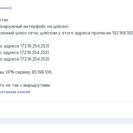
енено)
тах.
ра(наружный интерфейс на шлюзе)
утренний шлюз сети, шлюзом у этого адреса прописан 192.168.192
го адреса 172.16.254.253)
го адреса 172.16.254.253)
го адреса 172.16.254.253)
 VPN сервер 85.198.106...
то не так с маршрутами.
ателем semolt