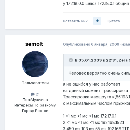
у 172.18.0.0 шлюз 172.18.0.1 общий
Вставить ник
Цитата
semolt
Опубликовано
6 января, 2009
(изм
В 05.01.2009 в 22:31, Zera 
Человек вероятно очень силь
Пользователи
я не ошибся у нас работает
на данный момент трассировка
21
Трассировка маршрута к[85.198.10
Пол:
Мужчина
с максимальным числом прыжков
Интересы:
По разному
Город:
Ростов
1 <1 мс <1 мс <1 мс 172.17.0.1
2 <1 мс <1 мс <1 мс 192.168.192.1
3 450 ms 103 ms 55 ms 192.168.21.1