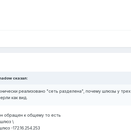
Shadow сказал:
технически реализовано "сеть разделена", почему шлюзы у трех
ерли как вид.
он обращен к общему то есть
 шлюз \
 шлюз -172.16.254.253