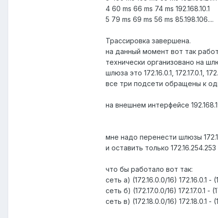
4 60 ms 66 ms 74 ms 192.168.10.1
5 79 ms 69 ms 56 ms 85.198.106....
Трассировка завершена.
на данный момент вот так рабо
технически организовано на шлю
шлюза это 172.16.0.1, 172.17.0.1, 172.
все три подсети обращены к од
на внешнем интерфейсе 192.168.1
мне надо перенести шлюзы 172.16.0
и оставить только 172.16.254.2
что бы работало вот так:
сеть а) (172.16.0.0/16) 172.16.0.1 - 
сеть б) (172.17.0.0/16) 172.17.0.1 - (
сеть в) (172.18.0.0/16) 172.18.0.1 - 