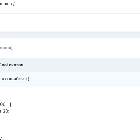
 шлюз /
енено)
Cool сказал:
но ошибся :(((
6....]
 30:
17