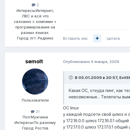
2
Интересы:
Интернет,
ЛВС и всё что
связанно с компами +
програмирование на
разных языках.
Город:
пгт. Редкино
Вставить ник
Цитата
semolt
Опубликовано
6 января, 2009
В 05.01.2009 в 20:57, Evil
Какая ОС, откуда пинг, как 
невозможные... Телепаты вым
Пользователи
ОС linux
21
у каждой подсети свой шлюз и 
Пол:
Мужчина
у 172.16.0.0 шлюз 172.16.0.1 общий
Интересы:
По разному
у 172.17.0.0 шлюз 172.17.0.1 общий
Город:
Ростов