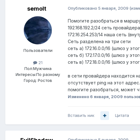
semolt
Опубликовано
5 января, 2009
(изм
Помогите разобраться в маршру
192.168.192.2/24 сеть провайде
172.16.254.253/14 наша сеть (вн
Сеть разделена на три сети
сеть а) 172.16.0.0/16 (шлюз у это
Пользователи
сеть б) 172.17.0.0/16 (шлюз у это
сеть в) 172.18.0.0/16 (шлюз у это
21
Пол:
Мужчина
Интересы:
По разному
в сети провайдера находится наш
Город:
Ростов
отсутствует ping на этот адрес.
помогите разобраться, может ч
Изменено
6 января, 2009
пользов
Вставить ник
Цитата
Опубликовано
5 января, 2009