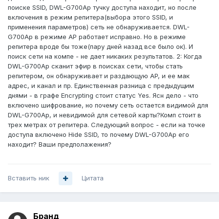
поиске SSID, DWL-G700Ap тучку доступа находит, но после
включения в режим репитера(выбора этого SSID, и
применения параметров) сеть не обнаруживается. DWL-
G700Ap в режиме AP работает исправно. Но в режиме
репитера вроде бы тоже(пару дней назад все было ок). И
поиск сети на компе - не дает никаких результатов. 2: Когда
DWL-G700Ap сканит эфир в поисках сети, чтобы стать
репитером, он обнаруживает и раздающую AP, и ее мак
адрес, и канал и пр. Единственная разница с предыдущим
днями - в графе Encrypting стоит статус Yes. Ясн дело - что
включено шифрование, но почему сеть остается видимой для
DWL-G700Ap, и невидимой для сетевой карты?Комп стоит в
трех метрах от репитера. Следующий вопрос - если на точке
доступа включено Hide SSID, то почему DWL-G700Ap его
находит? Ваши предполажения?
Вставить ник
Цитата
Бранд