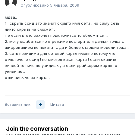
Опубликовано
5 января, 2009
мдаа..
1 . скрыть ссид это значит скрыто имя сети , но саму сеть
никто скрыть не сможет .
т.е если ктото захочет подключитсо то обломится ...
2. могу ошибаться но в режиме повторителя данная точка с
шифрованием не покатит .. да и более старшие модели тожа ..
3. сеть невидима для сетевой карты именно потому что
отчключено ссид ! но смотря какая карта ! если сканить
виндой то ниче не увидишь , а если драйвером карты то
увидишь ..
отпишись че за карта ..
Вставить ник
Цитата
Join the conversation