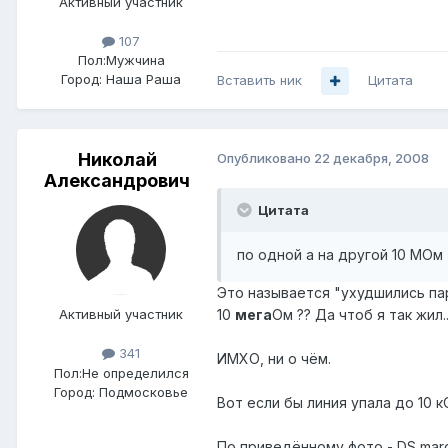
Активный участник
107
Пол:
Мужчина
Город:
Наша Раша
Вставить ник
Цитата
Николай
Опубликовано
22 декабря, 2008
Александрович
Цитата
по одной а на другой 10 МОм
Это называется "ухудшились па
Активный участник
10
мега
Ом ?? Да чтоб я так жил..
341
ИМХО, ни о чём.
Пол:
Не определился
Город:
Подмосковье
Вот если бы линия упала до 10 к
По приведённому фото - DS marg