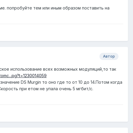
ме. попробуйте тем или иным образом поставить на
Автор
ское использование всех возможных модуляций,то так
/Romc...pg?t=1230014059
значение DS Murgin то оно где то от 10 до 14.Потом когда
Скорость при етом не упала очень 5 мгбит/с.