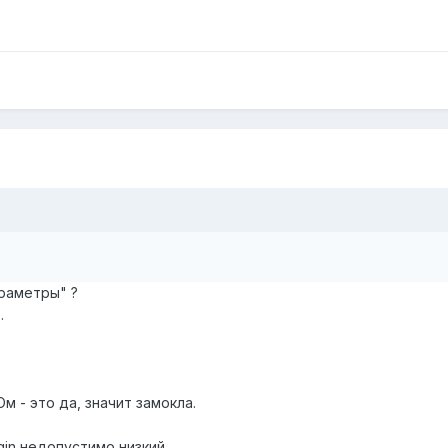
раметры" ?
.
Ом - это да, значит замокла.
in недопустимо низкий.