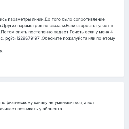
ились параметры линии.До того было сопротивление
.Других параметров не сказали.Если скорость гуляет в
.Потом опять постепенно падает.Тоисть если у меня 4
mc...pg?t=1229879197
.Обесните пожалуйста или по етому
я.
по физическому каналу не уменьшиться, а вот
начинает возникать у абонента