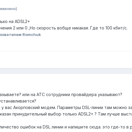
зменено)
ько на ADSL2+
ения 2 или 0 ,Но скорость вобще никакая. Где то 100 кбит/с.
зователем Romchuk
азываете? или на АТС сотрудники провайдера указывают?
 устанавливается?
, у вас Акорповский модем. Параметры DSL-линии там можно з
 указан принудительный выбор только ADSL2+ ? Там лучше выс
чество ошибок на DSL линии и напишите сюда. это где-то в раз