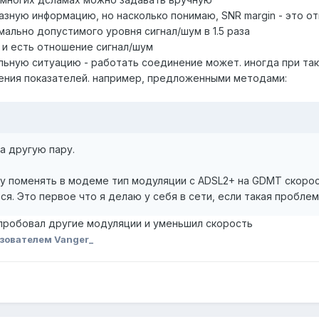
разную информацию, но насколько понимаю, SNR margin - это 
имально допустимого уровня сигнал/шум в 1.5 раза
о и есть отношение сигнал/шум
альную ситуацию - работать соединение может. иногда при т
ения показателей. например, предложенными методами:
а другую пару.
у поменять в модеме тип модуляции с ADSL2+ на GDMT скорос
я. Это первое что я делаю у себя в сети, если такая проблем
опробовал другие модуляции и уменьшил скорость
зователем Vanger_