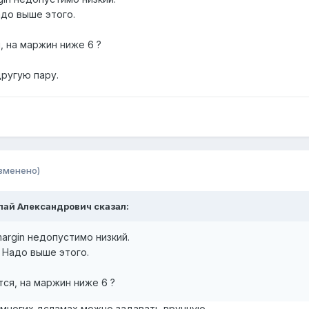
адо выше этого.
 на маржин ниже 6 ?
ругую пару.
зменено)
олай Александрович сказал:
argin недопустимо низкий.
. Надо выше этого.
ся, на маржин ниже 6 ?
а многих дсламах можно задавать вручную