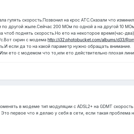
ала гулять скорость.Позвонил на крос АТС.Сказали что измин
 по другой жыле.Сейчас 200 МОм по одной а на другой 10 МОм
ма чтоб поднять скорость.Но ето на некоторое время(час-два)
/с.Вот скрин с модема
http://i32.photobucket.com/albums/d33/Ro
ь.И если да то на какой параметр нужно обращать внимание.
Или ето с модемом что то,или ето действительно плохая лини
поменять в модеме тип модуляции с ADSL2+ на GDMT скорость 
Это первое что я делаю у себя в сети, если такая проблема 