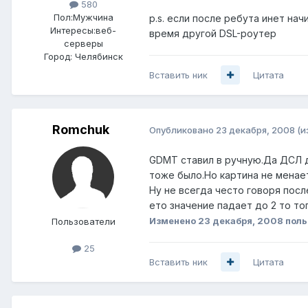
580
Пол:
Мужчина
p.s. если после ребута инет н
Интересы:
веб-
время другой DSL-роутер
серверы
Город:
Челябинск
Вставить ник
Цитата
Romchuk
Опубликовано
23 декабря, 2008
(и
GDMT ставил в ручную.Да ДСЛ д
тоже было.Но картина не менаеть
Ну не всегда често говоря посл
ето значение падает до 2 то то
Изменено
23 декабря, 2008
поль
Пользователи
25
Вставить ник
Цитата