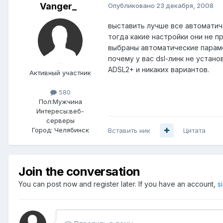
Vanger_
Опубликовано
23 декабря, 2008
выставить лучше все автоматич
тогда какие настройки они не п
выбраны автоматические параме
почему у вас dsl-линк не уста
ADSL2+ и никаких вариантов.
Активный участник
580
Пол:
Мужчина
Интересы:
веб-
серверы
Город:
Челябинск
Вставить ник
Цитата
Join the conversation
You can post now and register later. If you have an account,
s