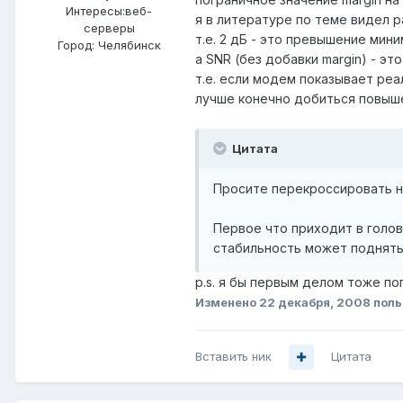
Интересы:
веб-
я в литературе по теме видел 
серверы
т.е. 2 дБ - это превышение мин
Город:
Челябинск
а SNR (без добавки margin) - эт
т.е. если модем показывает ре
лучше конечно добиться повыш
Цитата
Просите перекроссировать н
Первое что приходит в голов
стабильность может поднятьс
p.s. я бы первым делом тоже п
Изменено
22 декабря, 2008
поль
Вставить ник
Цитата