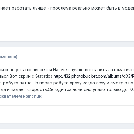
ачинает работать лучше - проблема реально может быть в моде
зменено)
инк не устанавливается.На счет лучше выставить автоматиче
ся.Вот скрин с Statistics
http://i32.photobucket.com/albums/d33
е ребута лутче.Но после ребута сразу когда лезу и смотрю на 
гда и падает скорость.Сегодня за ночь оно упало только до 7.
зователем Romchuk