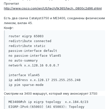
Прочитал
http://www.cisco.com/en/US/tech/tk365/tech...0800c2d96.shtml
Есть два свича Catalyst3750 и ME3400, соединены физическим
линком, вилан 45.
Конфг:
router eigrp 65003

redistribute connected

redistribute static

passive-interface default

no passive-interface Vlan45

no auto-summary

network x.x.128.16 0.0.0.7

interface Vlan45

ip address x.x.128.17 255.255.255.248

ip pim sparse-mode
Смотрим на 3400 маршрут, который ему анонсирует 3750:
ME3400#sh ip eigrp topology  x.x.184.0/23

EIGRP-IPv4:(65003) (AS 65003): Topology 