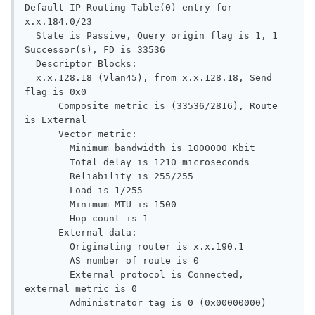
Default-IP-Routing-Table(0) entry for 
x.x.184.0/23

  State is Passive, Query origin flag is 1, 1 
Successor(s), FD is 33536

  Descriptor Blocks:

  x.x.128.18 (Vlan45), from x.x.128.18, Send 
flag is 0x0

      Composite metric is (33536/2816), Route 
is External

      Vector metric:

        Minimum bandwidth is 1000000 Kbit

        Total delay is 1210 microseconds

        Reliability is 255/255

        Load is 1/255

        Minimum MTU is 1500

        Hop count is 1

      External data:

        Originating router is x.x.190.1  

        AS number of route is 0

        External protocol is Connected, 
external metric is 0

        Administrator tag is 0 (0x00000000)