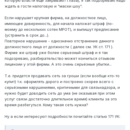
которую власти еще закрывают глаза), я так подозреваю надо
ждать в гости налоговую и "маски шоу".
Если нарушает крупная фирма, на должностное лицо,
имеющее доверенность, для начала наложат штраф (по-
моему до нескольких сотен МРОТ), и выпишут предписание
(устранить в срок до...).
Повторное нарушение - однозначно отстранение данного
должностного лица от должности ( далее см. УК ст. 171 ).
Фирме же штраф уже более серьезный штраф и я так
подозреваю, разбирательство может кончиться отзывом
лицензии у этой фирмы. А это очень серьёзные убытки...
Т.е. придется продавать сеть за гроши (если вообще кто-то
купит) т.к. оформлять дорого и построено скорее всего с
серьёзными нарушениями, критичными для связьнадзора, и
нужно будет доводить сеть до ума (не оказывая при этом
услуг связи достаточно длительное время) клиенты за это
время разбегуться. Кому такая сеть нужна?
Ну а если интересуют подробности почитайте статью 171 УК: