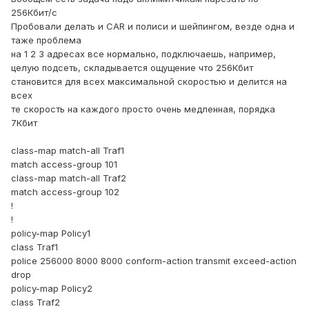
256Кбит/с
Пробовали делать и CAR и полиси и шейпингом, везде одна и
таже проблема
на 1 2 3 адресах все нормально, подключаешь, например,
целую подсеть, складывается ощущение что 256Кбит
становится для всех максимальной скоростью и делится на
всех
те скорость на каждого просто очень медленная, порядка
7Кбит
class-map match-all Traf1
match access-group 101
class-map match-all Traf2
match access-group 102
!
!
policy-map Policy1
class Traf1
police 256000 8000 8000 conform-action transmit exceed-action
drop
policy-map Policy2
class Traf2