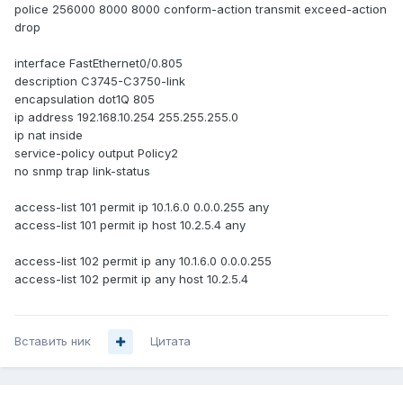
police 256000 8000 8000 conform-action transmit exceed-action
drop
interface FastEthernet0/0.805
description C3745-C3750-link
encapsulation dot1Q 805
ip address 192.168.10.254 255.255.255.0
ip nat inside
service-policy output Policy2
no snmp trap link-status
access-list 101 permit ip 10.1.6.0 0.0.0.255 any
access-list 101 permit ip host 10.2.5.4 any
access-list 102 permit ip any 10.1.6.0 0.0.0.255
access-list 102 permit ip any host 10.2.5.4
Вставить ник
Цитата