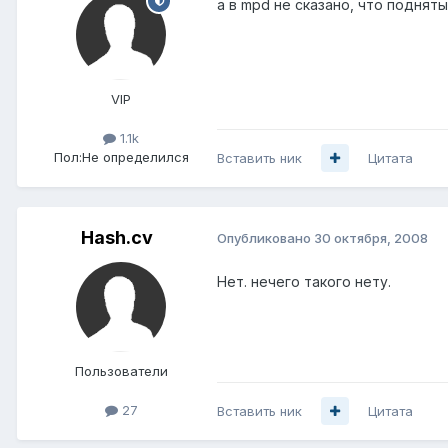
а в mpd не сказано, что подня
VIP
1.1k
Пол:
Не определился
Вставить ник
Цитата
Hash.cv
Опубликовано
30 октября, 2008
Нет. нечего такого нету.
Пользователи
27
Вставить ник
Цитата