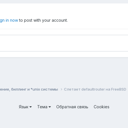
ign in now
to post with your account.
ние, биллинг и *unix системы
Слетает defaultrouter на FreeBSD
Язык
Тема
Обратная связь
Cookies