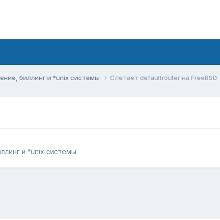
ние, биллинг и *unix системы
Слетает defaultrouter на FreeBSD
линг и *unix системы