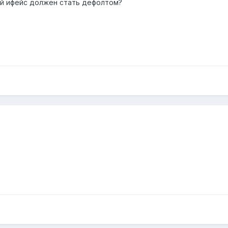
тый ифейс должен стать дефолтом?