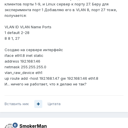
клиентов порты 1-9, и Linux сервер к порту 27. Беру для
эксперимента порт 1 Добавляю его в VLAN 8, порт 27 тоже,
получается:
VLAN ID VLAN Name Ports
1 default 2-28
8 8 1, 27
Создаю на сервере интерфейс
iface eth1.8 inet static
address 192.168.1.46
netmask 255.255.255.0
vlan_raw_device eth1
up route add -host 192.168.1.47 gw 192.168.1.46 eth1.8
И... ничего не работает, что я делаю не так?
Вставить ник
Цитата
SmokerMan