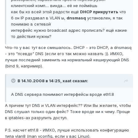
клиентский комп.... винда.... её не поймёшь
как бы ко всей этой радости ещё
DHCP прикрутить
что
б он IP раздавал в VLAN ы,
dnsmasq
установлен, я так
понимаю в сетевой
интерфейс нужно broadcast адрес прописать? ещё какие
то действия нужны?
Что-то у вас тут все смешалось.. DHCP - это DHCP, а dnsmasq
- это "псевдо" DNS (если его так можно назвать :)). ИМХО,
лучше последний заменить на нормальный кеширующий DNS
(bind 9, например).
В 14.10.2008 в 14:25, xaat сказал:
А DNS сервера понимают интерфейсы вроде eth1.8
А причем тут DNS и VLAN интерфейс?? Или Вы желаете, чтобы
DNS слушал только один фейс? Тоже вроде ни к чему. Проще
в iptables-ах разрулить доступ.
P.S. насчет eth1.8 - ИМХО, лучше использовать конфигурацию
типа vlan8 (man vconfig, если у вас Linux).