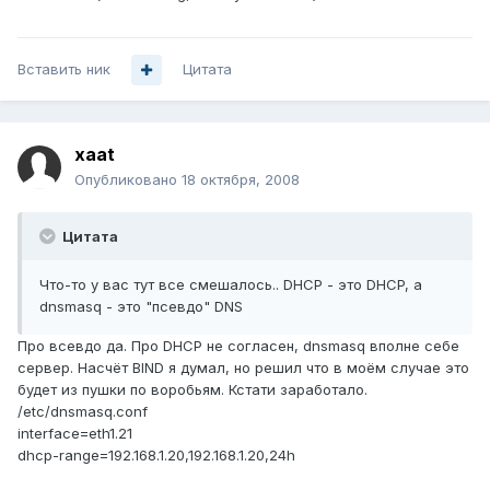
Вставить ник
Цитата
xaat
Опубликовано
18 октября, 2008
Цитата
Что-то у вас тут все смешалось.. DHCP - это DHCP, а
dnsmasq - это "псевдо" DNS
Про всевдо да. Про DHCP не согласен, dnsmasq вполне себе
сервер. Насчёт BIND я думал, но решил что в моём случае это
будет из пушки по воробьям. Кстати заработало.
/etc/dnsmasq.conf
interface=eth1.21
dhcp-range=192.168.1.20,192.168.1.20,24h