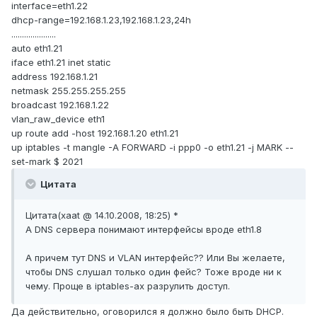
interface=eth1.22
dhcp-range=192.168.1.23,192.168.1.23,24h
.....................
auto eth1.21
iface eth1.21 inet static
address 192.168.1.21
netmask 255.255.255.255
broadcast 192.168.1.22
vlan_raw_device eth1
up route add -host 192.168.1.20 eth1.21
up iptables -t mangle -A FORWARD -i ppp0 -o eth1.21 -j MARK --
set-mark $ 2021
Цитата
Цитата(xaat @ 14.10.2008, 18:25) *
А DNS сервера понимают интерфейсы вроде eth1.8
А причем тут DNS и VLAN интерфейс?? Или Вы желаете,
чтобы DNS слушал только один фейс? Тоже вроде ни к
чему. Проще в iptables-ах разрулить доступ.
Да действительно, оговорился я должно было быть DHCP.