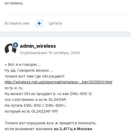
остались.
Вставить ник
Цитата
admin_wireless
Опубликовано
15 октября, 2003
> Вот я и говорю ...
Ну да, говорить можно ...
только вот там где обсуждают:
http://wireless.net.ua/pipermail/wireless-...ber/003503.html
есть и .ru
Ну может ОН их продает в .ru как DWL-900 :D
что собственно и есть GL2411AP.
Не путать DWL-900 с DWL-900+,
который есть GL2422AP !!!!!!!
Только вот коршунов все ж придется поискать,
если возникнет желание
на 2,4ГГц в Москве