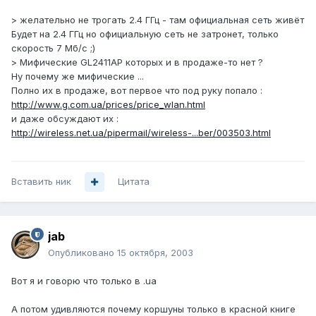
> желательно не трогать 2.4 ГГц - там официальная сеть живёт
Будет на 2.4 ГГц но официальную сеть не затронет, только
скорость 7 Мб/с ;)
> Мифические GL2411AP которых и в продаже-то нет ?
Ну почему же мифические ...
Полно их в продаже, вот первое что под руку попало :
http://www.g.com.ua/prices/price_wlan.html
и даже обсуждают их :
http://wireless.net.ua/pipermail/wireless-...ber/003503.html
Вставить ник
Цитата
jab
Опубликовано
15 октября, 2003
Вот я и говорю что только в .ua
А потом удивляются почему коршуны только в красной книге