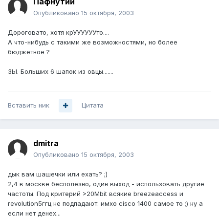
Пафнутий
Опубликовано
15 октября, 2003
Дороговато, хотя крУУУУУУто....
А что-нибудь с такими же возможностями, но более
бюджетное ?
ЗЫ. Больших 6 шапок из овцы.......
Вставить ник
Цитата
dmitra
Опубликовано
15 октября, 2003
дык вам шашечки или ехать? ;)
2,4 в москве бесполезно, один выход - использовать другие
частоты. Под критерий >20Mbit всякие breezeaccess и
revolution5ггц не подпадают. имхо cisco 1400 самое то ;) ну а
если нет денех...