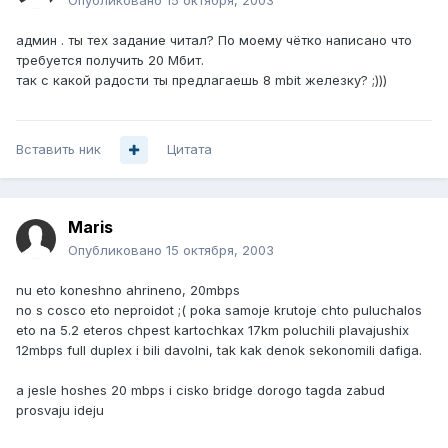
Опубликовано
15 октября, 2003
админ . ты тех задание читал? По моему чётко написано что
требуется получить 20 Мбит.
так с какой радости ты предлагаешь 8 mbit железку? ;)))
Вставить ник
Цитата
Maris
Опубликовано
15 октября, 2003
nu eto koneshno ahrineno, 20mbps
no s cosco eto neproidot ;( poka samoje krutoje chto puluchalos
eto na 5.2 eteros chpest kartochkax 17km poluchili plavajushix
12mbps full duplex i bili davolni, tak kak denok sekonomili dafiga.
a jesle hoshes 20 mbps i cisko bridge dorogo tagda zabud
prosvaju ideju