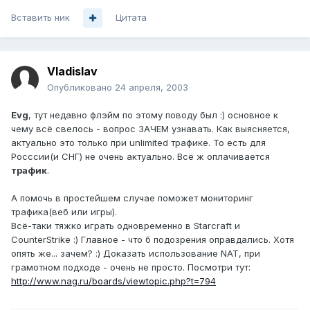
Вставить ник
Цитата
Vladislav
Опубликовано
24 апреля, 2003
Evg
, тут недавно флэйм по этому поводу был :) основное к
чему всё свелось - вопрос ЗАЧЕМ узнавать. Как выясняется,
актуально это только при unlimited трафике. То есть для
Росссии(и СНГ) не очень актуально. Всё ж оплачивается
трафик
.
А помочь в простейшем случае поможет мониторинг
трафика(веб или игры).
Всё-таки тяжко играть одновременно в Starcraft и
CounterStrike :) Главное - что б подозрения оправдались. Хотя
опять же... зачем? :) Доказать использование NAT, при
грамотном подходе - очень не просто. Посмотри тут:
http://www.nag.ru/boards/viewtopic.php?t=794