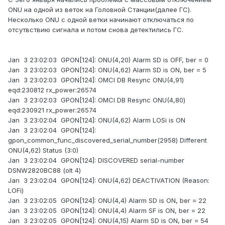
ONU на одной из веток на Головной Станции(далее ГС).
Несколько ONU с одной ветки начинают отключаться по
отсутвствию сигнала и потом снова детектились ГС.
Jan 3 23:02:03 GPON[124]: ONU(4,20) Alarm SD is OFF, ber = 0
Jan 3 23:02:03 GPON[124]: ONU(4,62) Alarm SD is ON, ber = 5
Jan 3 23:02:03 GPON[124]: OMCI DB Resync ONU(4,91)
eqd:230812 rx_power:26574
Jan 3 23:02:03 GPON[124]: OMCI DB Resync ONU(4,80)
eqd:230921 rx_power:26574
Jan 3 23:02:04 GPON[124]: ONU(4,62) Alarm LOSi is ON
Jan 3 23:02:04 GPON[124]:
gpon_common_func_discovered_serial_number(2958) Different
ONU(4,62) Status (3:0)
Jan 3 23:02:04 GPON[124]: DISCOVERED serial-number
DSNW2820BC88 (olt 4)
Jan 3 23:02:04 GPON[124]: ONU(4,62) DEACTIVATION (Reason:
LOFi)
Jan 3 23:02:05 GPON[124]: ONU(4,4) Alarm SD is ON, ber = 22
Jan 3 23:02:05 GPON[124]: ONU(4,4) Alarm SF is ON, ber = 22
Jan 3 23:02:05 GPON[124]: ONU(4,15) Alarm SD is ON, ber = 54