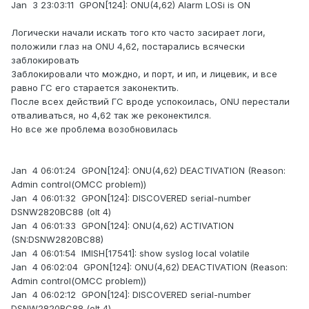
Jan 3 23:03:11 GPON[124]: ONU(4,62) Alarm LOSi is ON
Логически начали искать того кто часто засирает логи,
положили глаз на ONU 4,62, постарались всячески
заблокировать
Заблокировали что мождно, и порт, и ип, и лицевик, и все
равно ГС его старается законектить.
После всех действий ГС вроде успокоилась, ONU перестали
отваливаться, но 4,62 так же реконектился.
Но все же проблема возобновилась
Jan 4 06:01:24 GPON[124]: ONU(4,62) DEACTIVATION (Reason:
Admin control(OMCC problem))
Jan 4 06:01:32 GPON[124]: DISCOVERED serial-number
DSNW2820BC88 (olt 4)
Jan 4 06:01:33 GPON[124]: ONU(4,62) ACTIVATION
(SN:DSNW2820BC88)
Jan 4 06:01:54 IMISH[17541]: show syslog local volatile
Jan 4 06:02:04 GPON[124]: ONU(4,62) DEACTIVATION (Reason:
Admin control(OMCC problem))
Jan 4 06:02:12 GPON[124]: DISCOVERED serial-number
DSNW2820BC88 (olt 4)