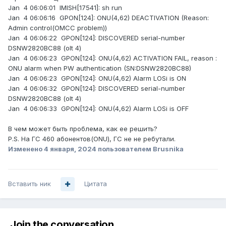
Jan 4 06:06:01 IMISH[17541]: sh run
Jan 4 06:06:16 GPON[124]: ONU(4,62) DEACTIVATION (Reason:
Admin control(OMCC problem))
Jan 4 06:06:22 GPON[124]: DISCOVERED serial-number
DSNW2820BC88 (olt 4)
Jan 4 06:06:23 GPON[124]: ONU(4,62) ACTIVATION FAIL, reason :
ONU alarm when PW authentication (SN:DSNW2820BC88)
Jan 4 06:06:23 GPON[124]: ONU(4,62) Alarm LOSi is ON
Jan 4 06:06:32 GPON[124]: DISCOVERED serial-number
DSNW2820BC88 (olt 4)
Jan 4 06:06:33 GPON[124]: ONU(4,62) Alarm LOSi is OFF
В чем может быть проблема, как ее решить?
P.S. На ГС 460 абонентов(ONU), ГС не не ребутали.
Изменено
4 января, 2024
пользователем Brusnika
Вставить ник
Цитата
Join the conversation