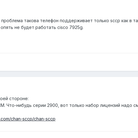
о проблема такова телефон поддерживает только sccp как в 
 опять не будет работать cisco 7925g.
воей стороне:
UCM. Что-нибудь серии 2900, вот только набор лицензий надо 
ub.com/chan-sccp/chan-sccp