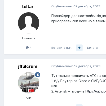
teltar
Опубликовано
17 декабря, 2023
Провайдер дал настройки sip,н
приобрести сип бокс но в таком
Новичок
4
Вставить ник
Цитата
jffulcrum
Опубликовано
17 декабря, 2023
Тут только поднимать АТС на с
1. б/у Роутер от Cisco с CME/C
или
2. Asterisk + модуль
https://gith
VIP