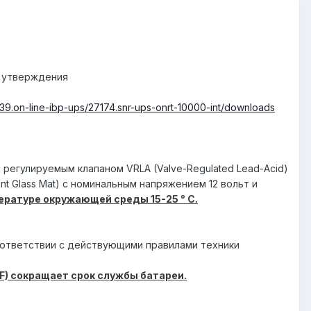
х утверждения
839.on-line-ibp-ups/27174.snr-ups-onrt-10000-int/downloads
егулируемым клапаном VRLA (Valve-Regulated Lead-Acid)
t Glass Mat) с номинальным напряжением 12 вольт и
ратуре окружающей среды 15-25 ° C.
оответствии с действующими правилами техники
F) сокращает срок службы батареи.