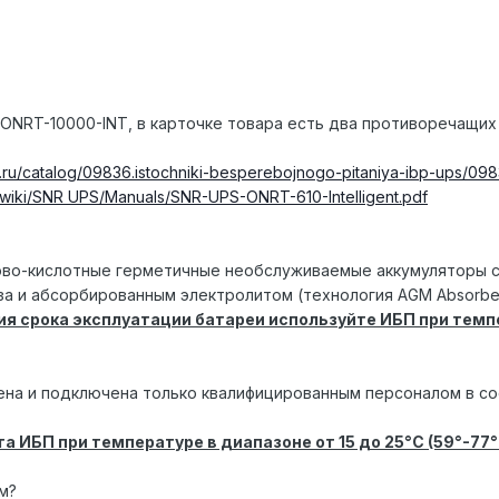
ONRT-10000-INT, в карточке товара есть два противоречащи
g.ru/catalog/09836.istochniki-besperebojnogo-pitaniya-ibp-ups/09
g.wiki/SNR UPS/Manuals/SNR-UPS-ONRT-610-Intelligent.pdf
во-кислотные герметичные необслуживаемые аккумуляторы с р
за и абсорбированным электролитом (технология AGM Absorben
я срока эксплуатации батареи используйте ИБП при темпе
ена и подключена только квалифицированным персоналом в с
ИБП при температуре в диапазоне от 15 до 25°C (59°-77°
м?