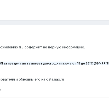
сожалению п.3 содержит не верную информацию.
 за пределами температурного диапазона от 15 до 25°C (59°-77°
вателя и обновим его на data.nag.ru
.