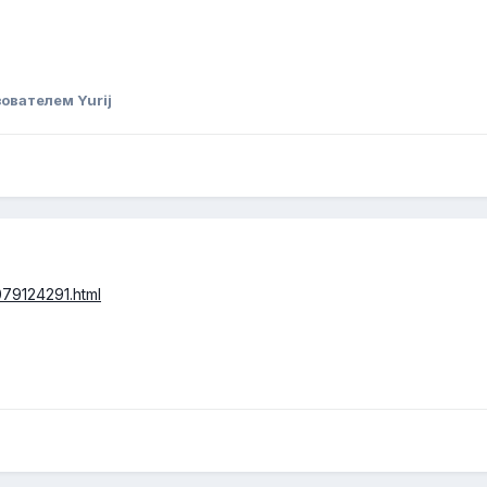
ователем Yurij
079124291.html