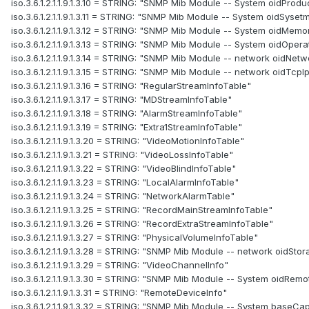
iso.3.6.1.2.1.1.9.1.3.10 = STRING: "SNMP Mib Module -- System oidProdu
iso.3.6.1.2.1.1.9.1.3.11 = STRING: "SNMP Mib Module -- System oidSyset
iso.3.6.1.2.1.1.9.1.3.12 = STRING: "SNMP Mib Module -- System oidMemo
iso.3.6.1.2.1.1.9.1.3.13 = STRING: "SNMP Mib Module -- System oidOper
iso.3.6.1.2.1.1.9.1.3.14 = STRING: "SNMP Mib Module -- network oidNetw
iso.3.6.1.2.1.1.9.1.3.15 = STRING: "SNMP Mib Module -- network oidTcpI
iso.3.6.1.2.1.1.9.1.3.16 = STRING: "RegularStreamInfoTable"
iso.3.6.1.2.1.1.9.1.3.17 = STRING: "MDStreamInfoTable"
iso.3.6.1.2.1.1.9.1.3.18 = STRING: "AlarmStreamInfoTable"
iso.3.6.1.2.1.1.9.1.3.19 = STRING: "Extra1StreamInfoTable"
iso.3.6.1.2.1.1.9.1.3.20 = STRING: "VideoMotionInfoTable"
iso.3.6.1.2.1.1.9.1.3.21 = STRING: "VideoLossInfoTable"
iso.3.6.1.2.1.1.9.1.3.22 = STRING: "VideoBlindInfoTable"
iso.3.6.1.2.1.1.9.1.3.23 = STRING: "LocalAlarmInfoTable"
iso.3.6.1.2.1.1.9.1.3.24 = STRING: "NetworkAlarmTable"
iso.3.6.1.2.1.1.9.1.3.25 = STRING: "RecordMainStreamInfoTable"
iso.3.6.1.2.1.1.9.1.3.26 = STRING: "RecordExtraStreamInfoTable"
iso.3.6.1.2.1.1.9.1.3.27 = STRING: "PhysicalVolumeInfoTable"
iso.3.6.1.2.1.1.9.1.3.28 = STRING: "SNMP Mib Module -- network oidStor
iso.3.6.1.2.1.1.9.1.3.29 = STRING: "VideoChannelInfo"
iso.3.6.1.2.1.1.9.1.3.30 = STRING: "SNMP Mib Module -- System oidRe
iso.3.6.1.2.1.1.9.1.3.31 = STRING: "RemoteDeviceInfo"
iso.3.6.1.2.1.1.9.1.3.32 = STRING: "SNMP Mib Module -- System baseCa