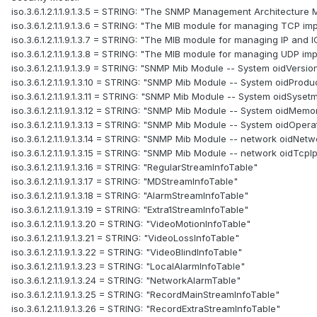
iso.3.6.1.2.1.1.9.1.3.5 = STRING: "The SNMP Management Architecture M
iso.3.6.1.2.1.1.9.1.3.6 = STRING: "The MIB module for managing TCP i
iso.3.6.1.2.1.1.9.1.3.7 = STRING: "The MIB module for managing IP and
iso.3.6.1.2.1.1.9.1.3.8 = STRING: "The MIB module for managing UDP im
iso.3.6.1.2.1.1.9.1.3.9 = STRING: "SNMP Mib Module -- System oidVersio
iso.3.6.1.2.1.1.9.1.3.10 = STRING: "SNMP Mib Module -- System oidProdu
iso.3.6.1.2.1.1.9.1.3.11 = STRING: "SNMP Mib Module -- System oidSyset
iso.3.6.1.2.1.1.9.1.3.12 = STRING: "SNMP Mib Module -- System oidMemo
iso.3.6.1.2.1.1.9.1.3.13 = STRING: "SNMP Mib Module -- System oidOper
iso.3.6.1.2.1.1.9.1.3.14 = STRING: "SNMP Mib Module -- network oidNetw
iso.3.6.1.2.1.1.9.1.3.15 = STRING: "SNMP Mib Module -- network oidTcpI
iso.3.6.1.2.1.1.9.1.3.16 = STRING: "RegularStreamInfoTable"
iso.3.6.1.2.1.1.9.1.3.17 = STRING: "MDStreamInfoTable"
iso.3.6.1.2.1.1.9.1.3.18 = STRING: "AlarmStreamInfoTable"
iso.3.6.1.2.1.1.9.1.3.19 = STRING: "Extra1StreamInfoTable"
iso.3.6.1.2.1.1.9.1.3.20 = STRING: "VideoMotionInfoTable"
iso.3.6.1.2.1.1.9.1.3.21 = STRING: "VideoLossInfoTable"
iso.3.6.1.2.1.1.9.1.3.22 = STRING: "VideoBlindInfoTable"
iso.3.6.1.2.1.1.9.1.3.23 = STRING: "LocalAlarmInfoTable"
iso.3.6.1.2.1.1.9.1.3.24 = STRING: "NetworkAlarmTable"
iso.3.6.1.2.1.1.9.1.3.25 = STRING: "RecordMainStreamInfoTable"
iso.3.6.1.2.1.1.9.1.3.26 = STRING: "RecordExtraStreamInfoTable"