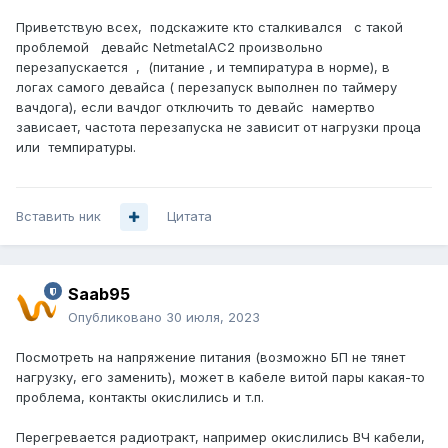
Приветствую всех, подскажите кто сталкивался с такой
проблемой девайс NetmetalAC2 произвольно
перезапускается , (питание , и темпиратура в норме), в
логах самого девайса ( перезапуск выполнен по таймеру
вачдога), если вачдог отключить то девайс намертво
зависает, частота перезапуска не зависит от нагрузки проца
или темпиратуры.
Вставить ник
Цитата
Saab95
Опубликовано
30 июля, 2023
Посмотреть на напряжение питания (возможно БП не тянет
нагрузку, его заменить), может в кабеле витой пары какая-то
проблема, контакты окислились и т.п.
Перегревается радиотракт, например окислились ВЧ кабели,