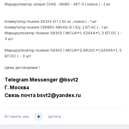
Маршрутизатор Juniper CHAS - MX80 - 48T-S ( новое ) - 2 шт
Коммутатор Huawei S6324-EI ( 2 бп ас , новое ) - 1 шт
Коммутатор Huawei
CE6850-48S4Q-EI ( б/у, 2 БП АС ) - 1 шт
Маршрутизатор Huawei S9303 ( MCUA*1, S24XA*1, 2 БП DС ) -
3 шт
Маршрутизатор Huawei S9303 ( MCUA*2,X4UXC*1,S24XA*1, 2
БП DС ) - 3 шт
Цены договорные !
Tеlеgrаm Messеngеr @bsvt2
Г. Москва
Связь почта bsvt2@yandex.ru
Вставить ник
Цитата