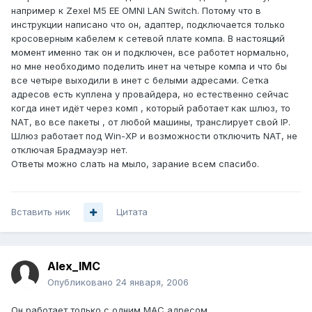
например к Zexel M5 EE OMNI LAN Switch. Потому что в
инструкции написано что он, адаптер, подключается только
кросоверным кабелем к сетевой плате компа. В настоящий
момент именно так он и подключен, все работет нормально,
но мне необходимо поделить инет на четыре компа и что бы
все четыре выходили в инет с белыми адресами. Сетка
адресов есть куплена у провайдера, но естественно сейчас
когда инет идёт через комп , который работает как шлюз, то
NAT, во все пакеты , от любой машины, транслирует свой IP.
Шлюз работает под Win-XP и возможности отключить NAT, не
отключая Брадмауэр нет.
Ответы можно слать на мыло, зарание всем спасибо.
Вставить ник
Цитата
Alex_IMC
Опубликовано
24 января, 2006
Он работает только с одним МАС адресом.