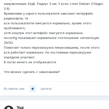
направленные 24дБ. Радиус 5 км. У всех стоят Debian 3.1(ядро
2.6).
Временами у одного пользователя завсиает интерфейс
радиокарты, те
все пользователти пингуются нормально, кроме этого
проблемного,
хотя изнутри этот интефейс пингуется нормально.
iwconfig показывает нормальное соотношение сигнал/шум
26/92.
Помогает только перезагрузка линуксмашины, после этого
всё работает нормально. Но постоянные перезагрузки
порядком угнетают.
В логах ничего не отображается.
Что можно сделать с зависанием?
Вставить ник
Цитата
Yuz