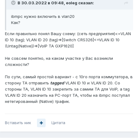
В 30.03.2022 в 09:48,
eoleg
сказал:
ibmpc нужно включить в vlan20
Как?
Если правильно понял Вашу схему: (сеть предприятия)<=VLAN
ID 10 (tag); VLAN ID 20 (tag)=>[Switch CRS326]<=VLAN ID 10
(Untag(Native))=>[VoIP ТА GXP1620]
Не совсем понятно, на каком участке у Вас возникли
сложности?
По сути, самый простой вариант - с 10го порта коммутатора, в
сторону ТА отправить
tagged
VLAN ID 10 и VLAN ID 20. Со
стороны ТА, VLAN ID 10 закрепить за самим ТА для VoIP, а tag
VLAN ID 20 назначить на PC-порт ТА, чтобы на ibmpc поступал
нетегированный (Native) трафик.
Вставить ник
Цитата