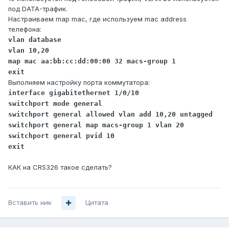
Для Layer 2 QoS 802.1Q/VLAN Tag назначаете
ID 10
,
под DATA-трафик.
Priority например 7. Так сам телефон "садится" на VLAN
Настраиваем map mac, где используем mac address
ID 10
.
телефона:
Для PC Port (
режим PC port mode – enable
) VLAN Tag
vlan database
назначаете
ID 20
, Priority например 0. Так PC порт
vlan 10,20
телефона "садится" на VLAN
ID 20
, снимая tag с VLAN и
map mac aa:bb:cc:dd:00:00 32 macs-group 1
отдавая компьютеру чистый L2.
exit
Выполняем настройку порта коммутатора:
interface gigabitethernet 1/0/10
switchport mode general
switchport general allowed vlan add 10,20 untagged
switchport general map macs-group 1 vlan 20
switchport general pvid 10
exit
КАК на CRS326 такое сделать?
Вставить ник
Цитата