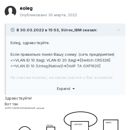
eoleg
Опубликовано
30 марта, 2022
В 30.03.2022 в 15:53,
SUrov_IBM
сказал:
Eoleg, здравствуйте.
Если правильно понял Вашу схему: (сеть предприятия)
<=VLAN ID 10 (tag); VLAN ID 20 (tag)=>[Switch CRS326]
<=VLAN ID 10 (Untag(Native))=>[VoIP ТА GXP1620]
Не совсем понятно, на каком участке у Вас возникли
сложности?
Expand
По сути, самый простой вариант - с 10го порта
Здравствуйте!
коммутатора, в сторону ТА отправить
tagged
VLAN ID 10
Вот так
и VLAN ID 20. Со стороны ТА, VLAN ID 10 закрепить за
самим ТА для VoIP, а tag VLAN ID 20 назначить на PC-
порт ТА, чтобы на ibmpc поступал нетегированный
(Native) трафик.