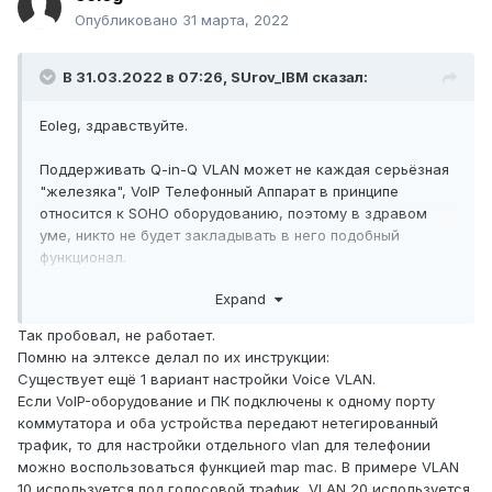
Опубликовано
31 марта, 2022
В 31.03.2022 в 07:26,
SUrov_IBM
сказал:
Eoleg, здравствуйте.
Поддерживать Q-in-Q VLAN может не каждая серьёзная
"железяка", VoIP Телефонный Аппарат в принципе
относится к SOHO оборудованию, поэтому в здравом
уме, никто не будет закладывать в него подобный
функционал.
Expand
Выше, я написал Вам, что самый просто вариант –
Так пробовал, не работает.
отправить в
tag
2 VLAN (VoIP и LAN-PC) с коммутатора на
Помню на элтексе делал по их инструкции:
телефон, а уже на самом телефоне снять tag этих VLAN
Существует ещё 1 вариант настройки Voice VLAN.
для телефона и PC порта, к которому будет подключен
Если VoIP-оборудование и ПК подключены к одному порту
компьютер.
коммутатора и оба устройства передают нетегированный
трафик, то для настройки отдельного vlan для телефонии
В конфигурации телефона:
можно воспользоваться функцией map mac. В примере
VLAN
10 используется под голосовой трафик,
VLAN 20 используется