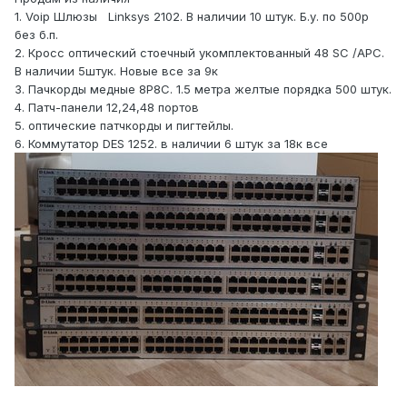
1. Voip Шлюзы Linksys 2102. В наличии 10 штук. Б.у. по 500р
без б.п.
2. Кросс оптический стоечный укомплектованный 48 SC /APC.
В наличии 5штук. Новые все за 9к
3. Пачкорды медные 8P8C. 1.5 метра желтые порядка 500 штук.
4. Патч-панели 12,24,48 портов
5. оптические патчкорды и пигтейлы.
6. Коммутатор DES 1252. в наличии 6 штук за 18к все